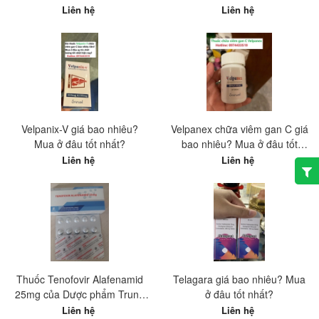
Liên hệ
Liên hệ
Velpanix-V giá bao nhiêu?
Velpanex chữa viêm gan C giá
Mua ở đâu tốt nhất?
bao nhiêu? Mua ở đâu tốt
nhất?
Liên hệ
Liên hệ
Thuốc Tenofovir Alafenamid
Telagara giá bao nhiêu? Mua
25mg của Dược phẩm Trung
ở đâu tốt nhất?
ương 1 là gì? Giá bán và nơi
Liên hệ
Liên hệ