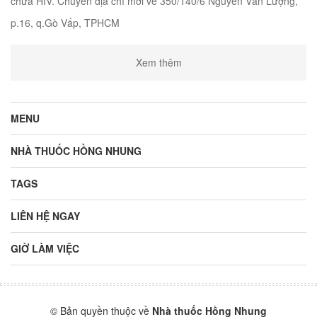
chữa HIV. Chuyển địa chỉ mới về 350/140/6 Nguyễn Văn Lượng,
p.16, q.Gò Vấp, TPHCM
Xem thêm
MENU
NHÀ THUỐC HỒNG NHUNG
TAGS
LIÊN HỆ NGAY
GIỜ LÀM VIỆC
© Bản quyền thuộc về
Nhà thuốc Hồng Nhung