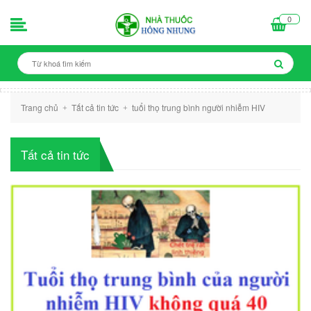
0
Trang chủ
Tất cả tin tức
tuổi thọ trung bình người nhiễm HIV
+
+
Tất cả tin tức