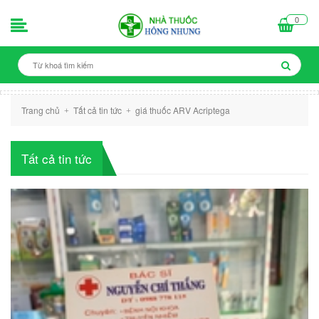
0
Trang chủ
Tất cả tin tức
giá thuốc ARV Acriptega
+
+
Tất cả tin tức