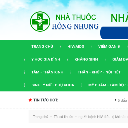
TRANG CHỦ
HIV/AIDS
VIÊM GAN B
Y HỌC GIA ĐÌNH
KHÁNG SINH
GIẢM ĐA
TÂM - THẦN KINH
THẬN - KHỚP - NỘI TIẾT
SINH LÝ NỮ - PHỤ KHOA
MỸ PHẨM - LÀM ĐẸP -
TIN TỨC HOT:
5 dấu ấn của hội 
Trang chủ
Tất cả tin tức
người bệnh HIV điều trị khi nà
+
+