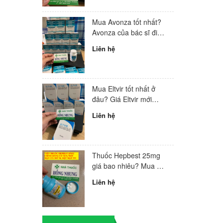
Mua Avonza tốt nhất?
Avonza của bác sĩ điều
trị HIV hàng đầu Việt
Liên hệ
Nam
Mua Eltvir tốt nhất ở
đâu? Giá Eltvir mới
nhất 2024?
Liên hệ
Thuốc Hepbest 25mg
giá bao nhiêu? Mua ở
đâu tốt nhất?
Liên hệ