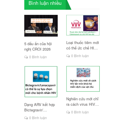
Bình luận nhiều
Loại thuốc tiêm mới
5 dấu ấn của hội
có thể ức chế HIV
nghị CROI 2026
lâu dài
0 Bình luận
0 Bình luận
Nghiên cứu mới chỉ
ra cách virus HIV
Dạng ARV kết hợp
lẩn trốn hệ miễn
Bictegravir/
0 Bình luận
dịch
Lenacapavir có thể
0 Bình luận
là lựa chọn mới cho
người HIV