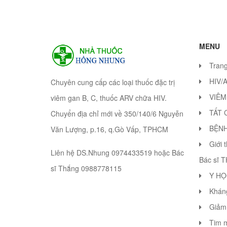
MENU
Tran
HIV/
Chuyên cung cấp các loại thuốc đặc trị
VIÊM
viêm gan B, C, thuốc ARV chữa HIV.
TẤT 
Chuyển địa chỉ mới về 350/140/6 Nguyễn
BỆN
Văn Lượng, p.16, q.Gò Vấp, TPHCM
Giới 
Liên hệ DS.Nhung 0974433519 hoặc Bác
Bác sĩ 
sĩ Thắng 0988778115
Y HỌ
Khán
Giảm 
Tim 