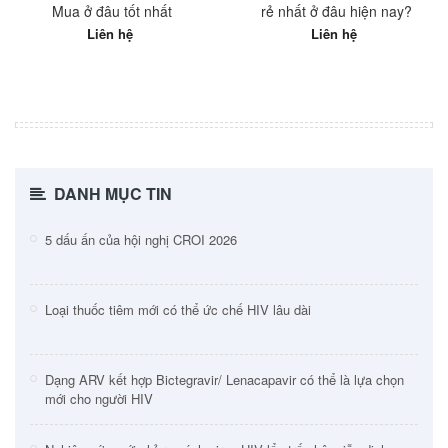
Mua ở đâu tốt nhất
rẻ nhất ở đâu hiện nay?
Liên hệ
Liên hệ
DANH MỤC TIN
5 dấu ấn của hội nghị CROI 2026
Loại thuốc tiêm mới có thể ức chế HIV lâu dài
Dạng ARV kết hợp Bictegravir/ Lenacapavir có thể là lựa chọn
mới cho người HIV