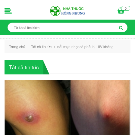
0
Trang chủ
Tất cả tin tức
nổi mụn nhọt có phải bị HIV không
+
+
Tất cả tin tức