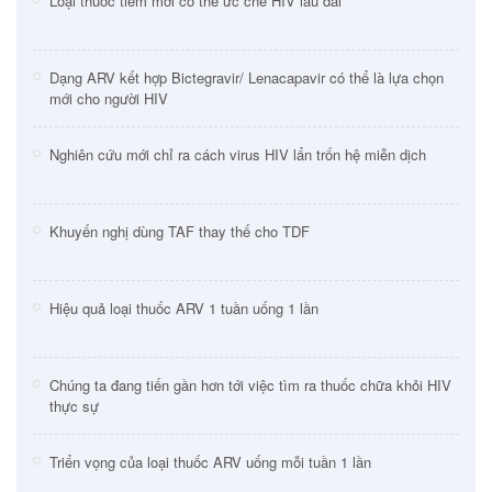
Loại thuốc tiêm mới có thể ức chế HIV lâu dài
Dạng ARV kết hợp Bictegravir/ Lenacapavir có thể là lựa chọn
mới cho người HIV
Nghiên cứu mới chỉ ra cách virus HIV lẩn trốn hệ miễn dịch
Khuyến nghị dùng TAF thay thế cho TDF
Hiệu quả loại thuốc ARV 1 tuần uống 1 lần
Chúng ta đang tiến gần hơn tới việc tìm ra thuốc chữa khỏi HIV
thực sự
Triển vọng của loại thuốc ARV uống mỗi tuần 1 lần