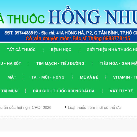
TẤT CẢ THUỐC
BỆNH HỌC
GIỚI THIỆU NHÀ THUỐC 
U - HẠ SỐT
TIM MẠCH - TIỂU ĐƯỜNG
TIÊU HÓA - GAN M
MẮT
TAI - MŨI - HỌNG
MẸ VÀ BÉ
VITAMIN - 
 TRỊ MỤN
DẦU GIÓ - THUỐC BÔI NGOÀI DA
VẬT TƯ Y TẾ
i nghị CROI 2026
Loại thuốc tiêm mới có thể ức chế...
Dạng 