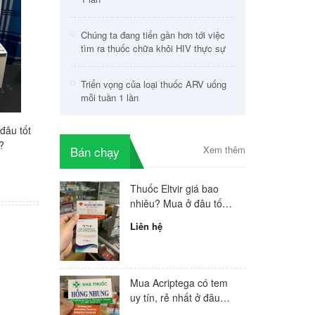
Chúng ta đang tiến gần hơn tới việc
tìm ra thuốc chữa khỏi HIV thực sự
Triển vọng của loại thuốc ARV uống
mỗi tuần 1 lần
đâu tốt
Trustiva giá bao nhiêu? Mua
Mua Avonza tốt nhất?
?
ở đâu tốt nhất?
của bác sĩ điều trị H
Bán chạy
Xem thêm
đầu Việt Nam
Liên hệ
Liên hệ
Thuốc Eltvir giá bao
nhiêu? Mua ở đâu tốt
nhất
Liên hệ
Mua Acriptega có tem
uy tín, rẻ nhất ở đâu
hiện nay?