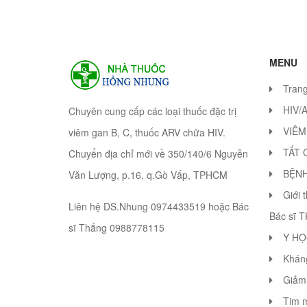
MENU
Tran
HIV/
Chuyên cung cấp các loại thuốc đặc trị
VIÊM
viêm gan B, C, thuốc ARV chữa HIV.
TẤT 
Chuyển địa chỉ mới về 350/140/6 Nguyễn
BỆN
Văn Lượng, p.16, q.Gò Vấp, TPHCM
Giới 
Liên hệ DS.Nhung 0974433519 hoặc Bác
Bác sĩ 
sĩ Thắng 0988778115
Y HỌ
Khán
Giảm 
Tim 