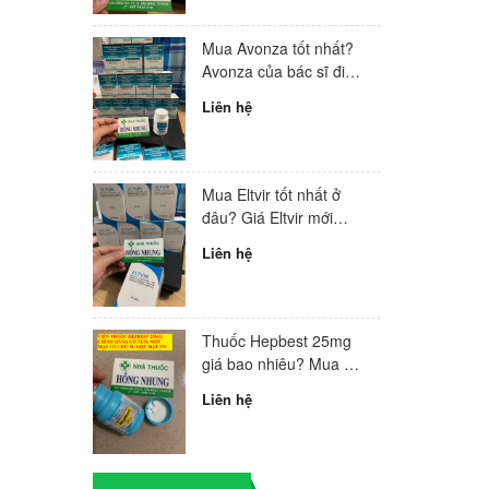
Mua Avonza tốt nhất?
Avonza của bác sĩ điều
trị HIV hàng đầu Việt
Liên hệ
Nam
Mua Eltvir tốt nhất ở
đâu? Giá Eltvir mới
nhất 2024?
Liên hệ
Thuốc Hepbest 25mg
giá bao nhiêu? Mua ở
đâu tốt nhất?
Liên hệ