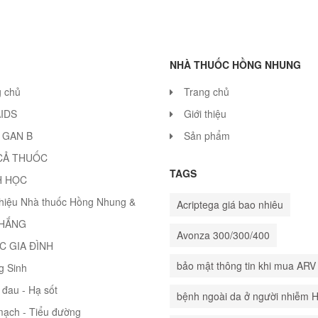
NHÀ THUỐC HỒNG NHUNG
g chủ
Trang chủ
AIDS
Giới thiệu
 GAN B
Sản phẩm
CẢ THUỐC
TAGS
H HỌC
thiệu Nhà thuốc Hồng Nhung &
Acriptega giá bao nhiêu
THẮNG
Avonza 300/300/400
C GIA ĐÌNH
bảo mật thông tin khi mua ARV
g Sinh
đau - Hạ sốt
bệnh ngoài da ở người nhiễm 
mạch - Tiểu đường