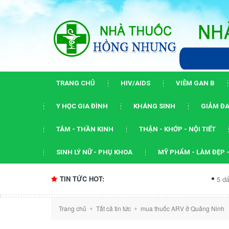
TRANG CHỦ
HIV/AIDS
VIÊM GAN B
Y HỌC GIA ĐÌNH
KHÁNG SINH
GIẢM ĐA
TÂM - THẦN KINH
THẬN - KHỚP - NỘI TIẾT
SINH LÝ NỮ - PHỤ KHOA
MỸ PHẨM - LÀM ĐẸP -
TIN TỨC HOT:
5 dấu ấn của hộ
Trang chủ
Tất cả tin tức
mua thuốc ARV ở Quảng Ninh
+
+