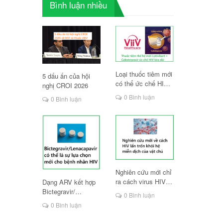
Bình luận nhiều
Loại thuốc tiêm mới
5 dấu ấn của hội
có thể ức chế HIV
nghị CROI 2026
lâu dài
0 Bình luận
0 Bình luận
Nghiên cứu mới chỉ
ra cách virus HIV
Dạng ARV kết hợp
lẩn trốn hệ miễn
Bictegravir/
0 Bình luận
dịch
Lenacapavir có thể
0 Bình luận
là lựa chọn mới cho
người HIV