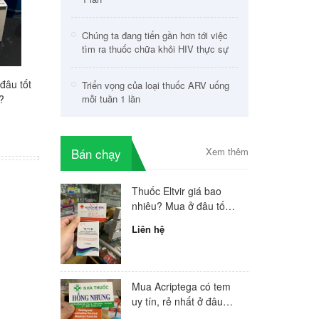
Chúng ta đang tiến gần hơn tới việc
tìm ra thuốc chữa khỏi HIV thực sự
đâu tốt
Trustiva giá bao nhiêu? Mua
Mua Avonza tốt nhất?
Triển vọng của loại thuốc ARV uống
?
mỗi tuần 1 lần
ở đâu tốt nhất?
của bác sĩ điều trị H
đầu Việt Nam
Liên hệ
Liên hệ
Bán chạy
Xem thêm
Thuốc Eltvir giá bao
nhiêu? Mua ở đâu tốt
nhất
Liên hệ
Mua Acriptega có tem
uy tín, rẻ nhất ở đâu
hiện nay?