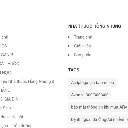
NHÀ THUỐC HỒNG NHUNG
g chủ
Trang chủ
AIDS
Giới thiệu
 GAN B
Sản phẩm
CẢ THUỐC
TAGS
H HỌC
thiệu Nhà thuốc Hồng Nhung &
Acriptega giá bao nhiêu
THẮNG
Avonza 300/300/400
C GIA ĐÌNH
bảo mật thông tin khi mua ARV
g Sinh
đau - Hạ sốt
bệnh ngoài da ở người nhiễm 
mạch - Tiểu đường