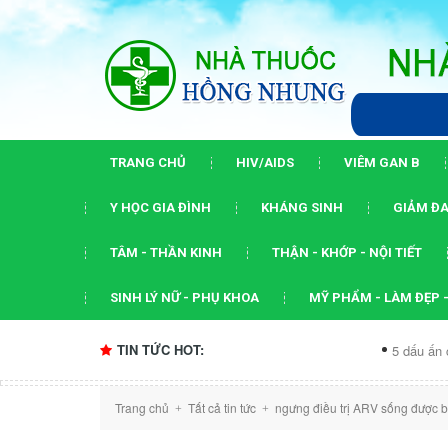
TRANG CHỦ
HIV/AIDS
VIÊM GAN B
Y HỌC GIA ĐÌNH
KHÁNG SINH
GIẢM ĐA
TÂM - THẦN KINH
THẬN - KHỚP - NỘI TIẾT
SINH LÝ NỮ - PHỤ KHOA
MỸ PHẨM - LÀM ĐẸP -
TIN TỨC HOT:
5 dấu ấn của hội ngh
Trang chủ
Tất cả tin tức
ngưng điều trị ARV sống được b
+
+