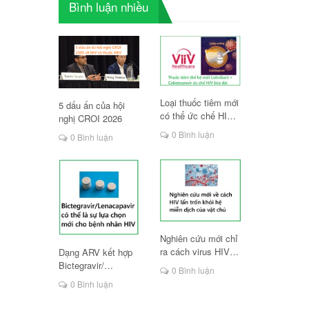
Bình luận nhiều
Loại thuốc tiêm mới
5 dấu ấn của hội
có thể ức chế HIV
nghị CROI 2026
lâu dài
0 Bình luận
0 Bình luận
Nghiên cứu mới chỉ
ra cách virus HIV
Dạng ARV kết hợp
lẩn trốn hệ miễn
Bictegravir/
0 Bình luận
dịch
Lenacapavir có thể
0 Bình luận
là lựa chọn mới cho
người HIV