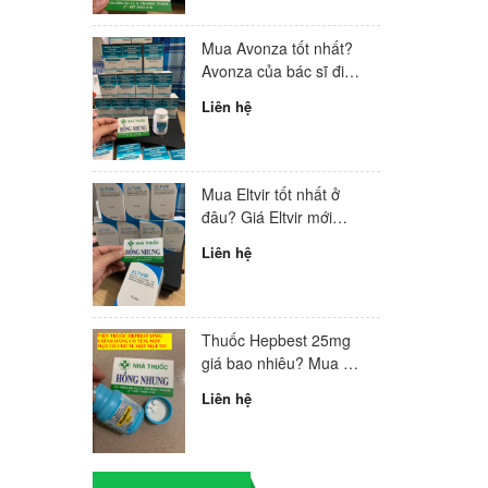
Mua Avonza tốt nhất?
Avonza của bác sĩ điều
trị HIV hàng đầu Việt
Liên hệ
Nam
Mua Eltvir tốt nhất ở
đâu? Giá Eltvir mới
nhất 2024?
Liên hệ
Thuốc Hepbest 25mg
giá bao nhiêu? Mua ở
đâu tốt nhất?
Liên hệ