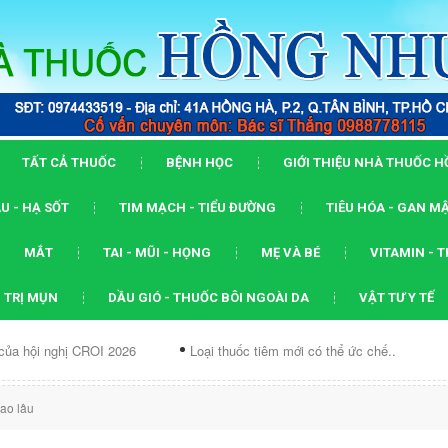
TẤT CẢ THUỐC
BỆNH HỌC
GIỚI THIỆU NHÀ THUỐC 
U - HẠ SỐT
TIM MẠCH - TIỂU ĐƯỜNG
TIÊU HÓA - GAN M
MẮT
TAI - MŨI - HỌNG
MẸ VÀ BÉ
VITAMIN - 
 TRỊ MỤN
DẦU GIÓ - THUỐC BÔI NGOÀI DA
VẬT TƯ Y TẾ
ị CROI 2026
Loại thuốc tiêm mới có thể ức chế...
Dạng ARV kế
ao lâu