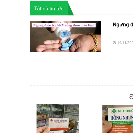
Tất cả tin tức
Ngưng đ
19/11/20
S