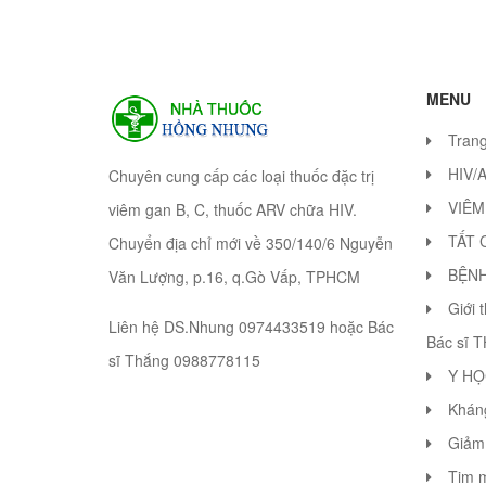
MENU
Tran
HIV/
Chuyên cung cấp các loại thuốc đặc trị
VIÊM
viêm gan B, C, thuốc ARV chữa HIV.
TẤT 
Chuyển địa chỉ mới về 350/140/6 Nguyễn
BỆN
Văn Lượng, p.16, q.Gò Vấp, TPHCM
Giới 
Liên hệ DS.Nhung 0974433519 hoặc Bác
Bác sĩ 
sĩ Thắng 0988778115
Y HỌ
Khán
Giảm 
Tim 