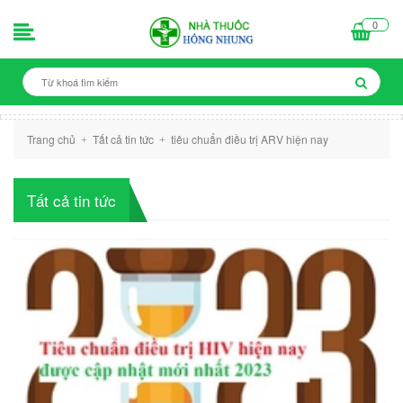
0
Trang chủ
Tất cả tin tức
tiêu chuẩn điều trị ARV hiện nay
+
+
Tất cả tin tức