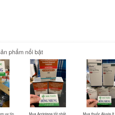
ản phẩm nổi bật
m uy tín,
Mua Acriptega tốt nhất,
Mua thuốc Aluvia ở 