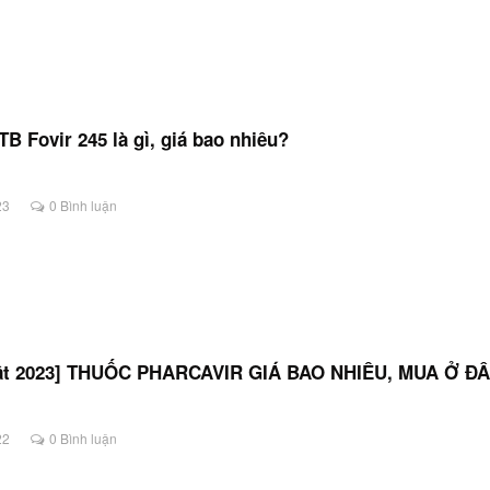
B Fovir 245 là gì, giá bao nhiêu?
23
0 Bình luận
ật 2023] THUỐC PHARCAVIR GIÁ BAO NHIÊU, MUA Ở Đ
22
0 Bình luận