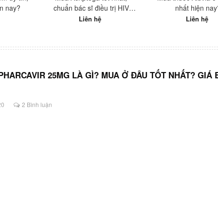
ện nay?
chuẩn bác sĩ điều trị HIV
nhất hiện nay
hàng đầu Việt Nam
Liên hệ
Liên hệ
PHARCAVIR 25MG LÀ GÌ? MUA Ở ĐÂU TỐT NHẤT? GIÁ 
20
2 Bình luận