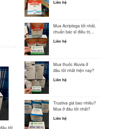
Liên hệ
Mua Acriptega tốt nhất,
chuẩn bác sĩ điều trị
HIV hàng đầu Việt
Liên hệ
Nam
Mua thuốc Aluvia ở
đâu tốt nhất hiện nay?
Liên hệ
Trustiva giá bao nhiêu?
Mua ở đâu tốt nhất?
Liên hệ
đâu tốt
Trustiva giá bao nhiêu? Mua
Mua Avonza tốt nhất?