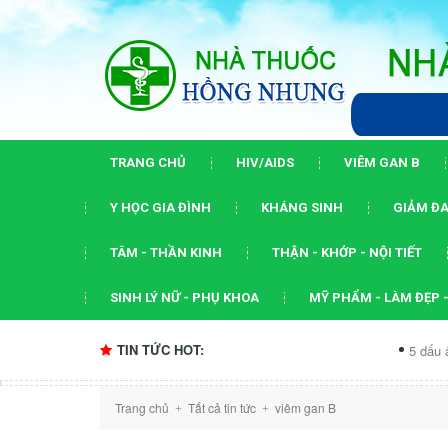
TRANG CHỦ
HIV/AIDS
VIÊM GAN B
Y HỌC GIA ĐÌNH
KHÁNG SINH
GIẢM ĐA
TÂM - THẦN KINH
THẬN - KHỚP - NỘI TIẾT
SINH LÝ NỮ - PHỤ KHOA
MỸ PHẨM - LÀM ĐẸP -
TIN TỨC HOT:
5 dấu ấn của hội n
Trang chủ
Tất cả tin tức
viêm gan B
+
+