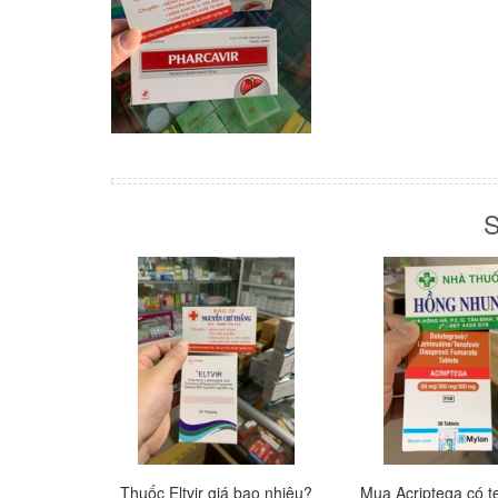
S
Thuốc Eltvir giá bao nhiêu?
Mua Acriptega có te