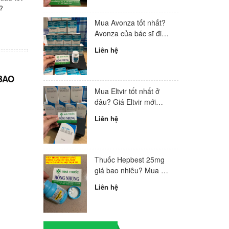
?
ở đâu tốt nhất?
của bác sĩ điều trị H
đầu Việt Nam
Liên hệ
Liên hệ
Mua Avonza tốt nhất?
Avonza của bác sĩ điều
trị HIV hàng đầu Việt
Liên hệ
Nam
BAO
Mua Eltvir tốt nhất ở
đâu? Giá Eltvir mới
nhất 2024?
Liên hệ
Thuốc Hepbest 25mg
giá bao nhiêu? Mua ở
đâu tốt nhất?
Liên hệ