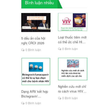
Bình luận nhiều
Loại thuốc tiêm mới
5 dấu ấn của hội
có thể ức chế HIV
nghị CROI 2026
lâu dài
0 Bình luận
0 Bình luận
Nghiên cứu mới chỉ
ra cách virus HIV
Dạng ARV kết hợp
lẩn trốn hệ miễn
Bictegravir/
0 Bình luận
dịch
Lenacapavir có thể
0 Bình luận
là lựa chọn mới cho
người HIV