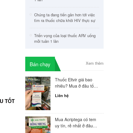
Chúng ta đang tiến gần hơn tới việc
tìm ra thuốc chữa khỏi HIV thực sự
Triển vọng của loại thuốc ARV uống
mỗi tuần 1 lần
Bán chạy
Xem thêm
Thuốc Eltvir giá bao
nhiêu? Mua ở đâu tốt
nhất
Liên hệ
ÂU TỐT
Mua Acriptega có tem
uy tín, rẻ nhất ở đâu
hiện nay?