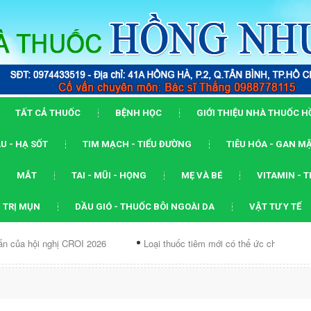
TẤT CẢ THUỐC
BỆNH HỌC
GIỚI THIỆU NHÀ THUỐC 
U - HẠ SỐT
TIM MẠCH - TIỂU ĐƯỜNG
TIÊU HÓA - GAN M
MẮT
TAI - MŨI - HỌNG
MẸ VÀ BÉ
VITAMIN - 
 TRỊ MỤN
DẦU GIÓ - THUỐC BÔI NGOÀI DA
VẬT TƯ Y TẾ
ghị CROI 2026
Loại thuốc tiêm mới có thể ức chế...
Dạng ARV