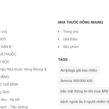
NHÀ THUỐC HỒNG NHUNG
g chủ
Trang chủ
AIDS
Giới thiệu
 GAN B
Sản phẩm
CẢ THUỐC
TAGS
H HỌC
thiệu Nhà thuốc Hồng Nhung &
Acriptega giá bao nhiêu
THẮNG
Avonza 300/300/400
C GIA ĐÌNH
bảo mật thông tin khi mua ARV
g Sinh
đau - Hạ sốt
bệnh ngoài da ở người nhiễm 
mạch - Tiểu đường