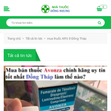
0
Trang chủ
Tất cả tin tức
mua thuốc ARV ở Đồng Tháp
+
+
Tất cả tin tức