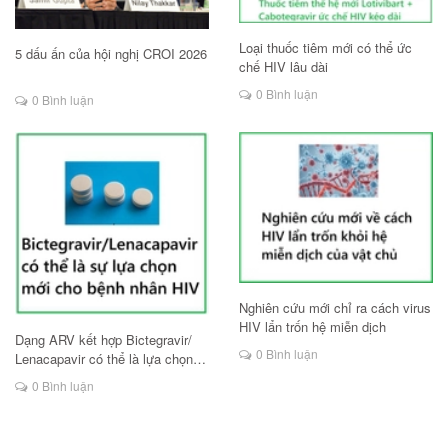
Loại thuốc tiêm mới có thể ức
5 dấu ấn của hội nghị CROI 2026
chế HIV lâu dài
0 Bình luận
0 Bình luận
Nghiên cứu mới chỉ ra cách virus
HIV lẩn trốn hệ miễn dịch
Dạng ARV kết hợp Bictegravir/
0 Bình luận
Lenacapavir có thể là lựa chọn
mới cho người HIV
0 Bình luận