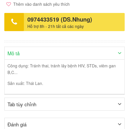
Thêm vào danh sách yêu thích
0974433519 (DS.Nhung)
Hỗ trợ 8h - 21h tất cả các ngày
Mô tả
Công dụng: Tránh thai, tránh lây bệnh HIV, STDs, viêm gan
B,C...
Sản xuất: Thái Lan.
Tab tùy chỉnh
Đánh giá