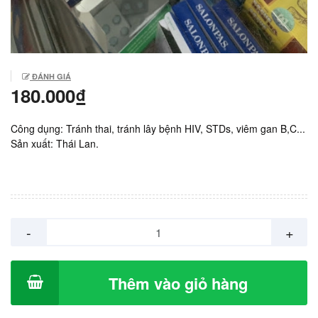
ĐÁNH GIÁ
180.000₫
Công dụng: Tránh thai, tránh lây bệnh HIV, STDs, viêm gan B,C...
Sản xuất: Thái Lan.
-
+
Thêm vào giỏ hàng