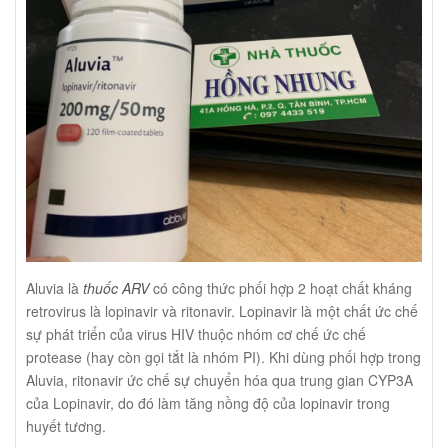
Aluvia là
thuốc ARV
có công thức phối hợp 2 hoạt chất kháng
retrovirus là lopinavir và ritonavir. Lopinavir là một chất ức chế
sự phát triển của virus HIV thuộc nhóm cơ chế ức chế
protease (hay còn gọi tắt là nhóm PI). Khi dùng phối hợp trong
Aluvia, ritonavir ức chế sự chuyển hóa qua trung gian CYP3A
của Lopinavir, do đó làm tăng nồng độ của lopinavir trong
huyết tương.