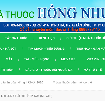
TẤT CẢ THUỐC
BỆNH HỌC
GIỚI THIỆU NHÀ THUỐC 
U - HẠ SỐT
TIM MẠCH - TIỂU ĐƯỜNG
TIÊU HÓA - GAN M
MẮT
TAI - MŨI - HỌNG
MẸ VÀ BÉ
VITAMIN - 
 TRỊ MỤN
DẦU GIÓ - THUỐC BÔI NGOÀI DA
VẬT TƯ Y TẾ
hội nghị CROI 2026
Loại thuốc tiêm mới có thể ức chế...
Dạn
Life LEO 68 tốt nhất ở TPHCM (Sài Gòn)