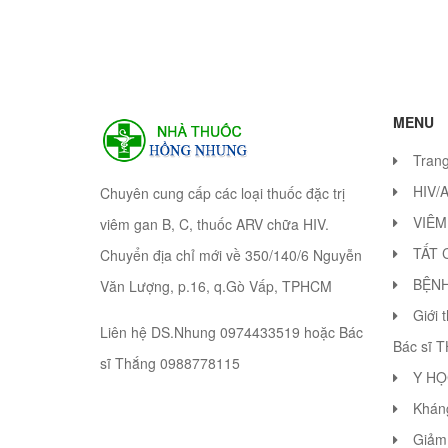
MENU
Tran
HIV/
Chuyên cung cấp các loại thuốc đặc trị
VIÊM
viêm gan B, C, thuốc ARV chữa HIV.
TẤT 
Chuyển địa chỉ mới về 350/140/6 Nguyễn
BỆN
Văn Lượng, p.16, q.Gò Vấp, TPHCM
Giới 
Liên hệ DS.Nhung 0974433519 hoặc Bác
Bác sĩ 
sĩ Thắng 0988778115
Y HỌ
Khán
Giảm 