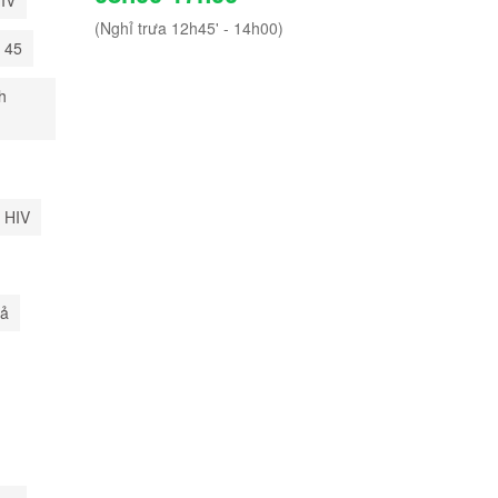
(Nghỉ trưa 12h45' - 14h00)
i 45
h
 HIV
uả