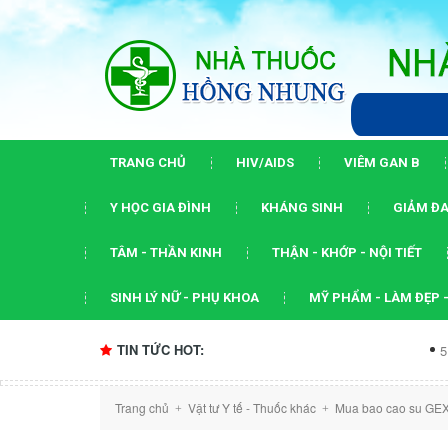
TRANG CHỦ
HIV/AIDS
VIÊM GAN B
Y HỌC GIA ĐÌNH
KHÁNG SINH
GIẢM ĐA
TÂM - THẦN KINH
THẬN - KHỚP - NỘI TIẾT
SINH LÝ NỮ - PHỤ KHOA
MỸ PHẨM - LÀM ĐẸP -
TIN TỨC HOT:
5 dấu ấn của 
Trang chủ
Vật tư Y tế - Thuốc khác
Mua bao cao su GEX 
+
+