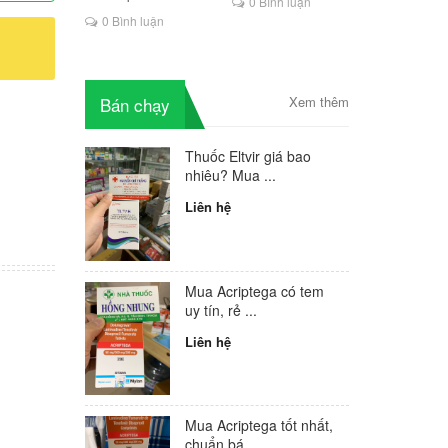
0 Bình luận
là lựa chọn mới cho
0 Bình luận
người HIV
Bán chạy
Xem thêm
Thuốc Eltvir giá bao
nhiêu? Mua ...
Liên hệ
Mua Acriptega có tem
uy tín, rẻ ...
Liên hệ
Mua Acriptega tốt nhất,
chuẩn bá...