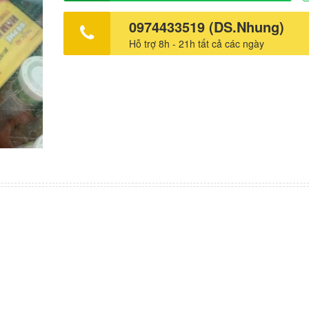
0974433519 (DS.Nhung)
Hỗ trợ 8h - 21h tất cả các ngày