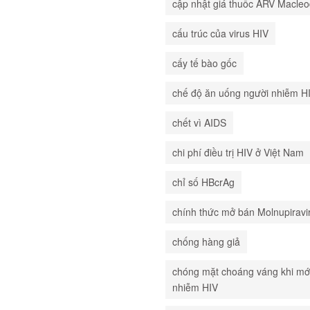
cập nhật giá thuốc ARV Macle
cấu trúc của virus HIV
cấy tế bào gốc
chế độ ăn uống người nhiễm H
chết vì AIDS
chi phí điều trị HIV ở Việt Nam
chỉ số HBcrAg
chính thức mở bán Molnupiravi
chống hàng giả
chóng mặt choáng váng khi mớ
nhiễm HIV