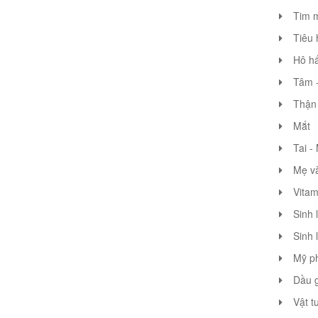
Tim 
Tiêu 
Hô hấ
Tâm -
Thận 
Mắt
Tai -
Mẹ v
Vitam
Sinh 
Sinh 
Mỹ p
Dầu g
Vật t