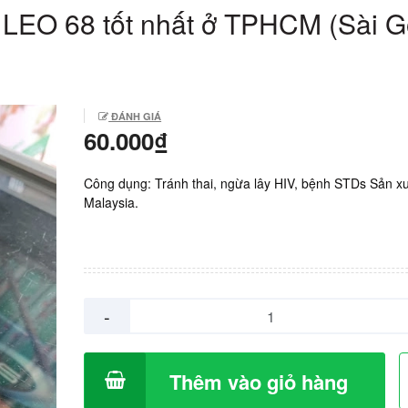
 LEO 68 tốt nhất ở TPHCM (Sài G
ĐÁNH GIÁ
60.000₫
Công dụng: Tránh thai, ngừa lây HIV, bệnh STDs Sản xu
Malaysia.
-
Thêm vào giỏ hàng