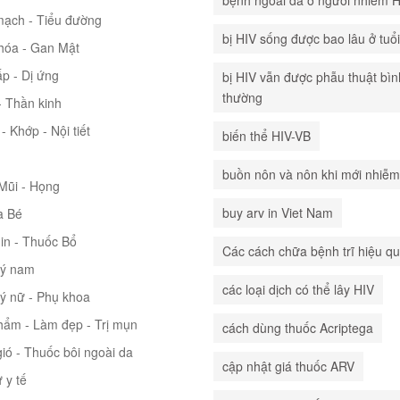
mạch - Tiểu đường
bị HIV sống được bao lâu ở tuổ
hóa - Gan Mật
p - Dị ứng
bị HIV vẫn được phẫu thuật bìn
thường
 Thần kinh
- Khớp - Nội tiết
biến thể HIV-VB
buồn nôn và nôn khi mới nhiễm
 Mũi - Họng
buy arv in Viet Nam
à Bé
in - Thuốc Bổ
Các cách chữa bệnh trĩ hiệu q
lý nam
các loại dịch có thể lây HIV
lý nữ - Phụ khoa
hẩm - Làm đẹp - Trị mụn
cách dùng thuốc Acriptega
ió - Thuốc bôi ngoài da
cập nhật giá thuốc ARV
ư y tế