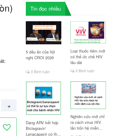
òn)
Tin đọc nhiều
Loại thuốc tiêm mới
5 dấu ấn của hội
có thể ức chế HIV
nghị CROI 2026
ất:
lâu dài
0 Bình luận
0 Bình luận
+
Nghiên cứu mới chỉ
ra cách virus HIV
Dạng ARV kết hợp
lẩn trốn hệ miễn
Bictegravir/
dịch
Lenacapavir có thể