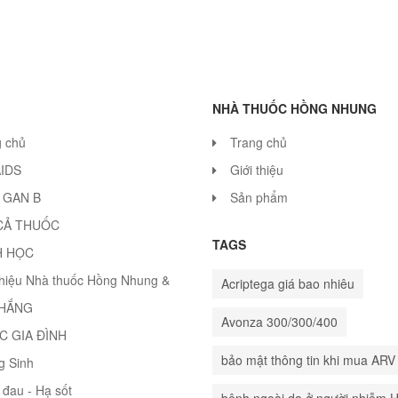
NHÀ THUỐC HỒNG NHUNG
g chủ
Trang chủ
AIDS
Giới thiệu
 GAN B
Sản phẩm
CẢ THUỐC
TAGS
H HỌC
thiệu Nhà thuốc Hồng Nhung &
Acriptega giá bao nhiêu
THẮNG
Avonza 300/300/400
C GIA ĐÌNH
bảo mật thông tin khi mua ARV
g Sinh
đau - Hạ sốt
bệnh ngoài da ở người nhiễm 