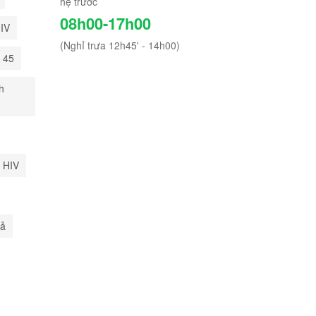
hệ trước
08h00-17h00
HIV
(Nghỉ trưa 12h45' - 14h00)
i 45
h
 HIV
uả