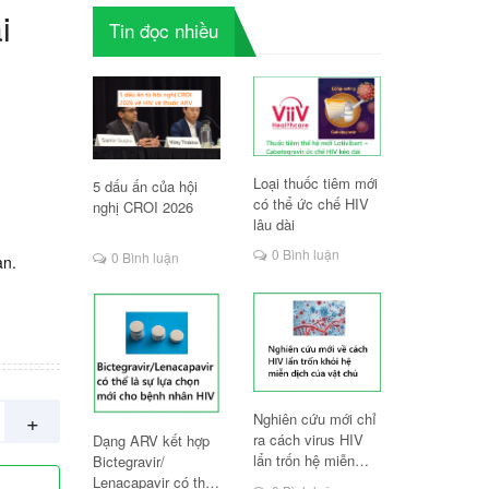
i
Tin đọc nhiều
Loại thuốc tiêm mới
5 dấu ấn của hội
có thể ức chế HIV
nghị CROI 2026
lâu dài
0 Bình luận
0 Bình luận
an.
+
Nghiên cứu mới chỉ
ra cách virus HIV
Dạng ARV kết hợp
lẩn trốn hệ miễn
Bictegravir/
dịch
Lenacapavir có thể