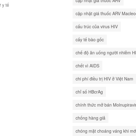
cập nhật giá thuốc ARV
ư y tế
cập nhật giá thuốc ARV Macle
cấu trúc của virus HIV
cấy tế bào gốc
chế độ ăn uống người nhiễm H
chết vì AIDS
chi phí điều trị HIV ở Việt Nam
chỉ số HBcrAg
chính thức mở bán Molnupiravi
chống hàng giả
chóng mặt choáng váng khi mớ