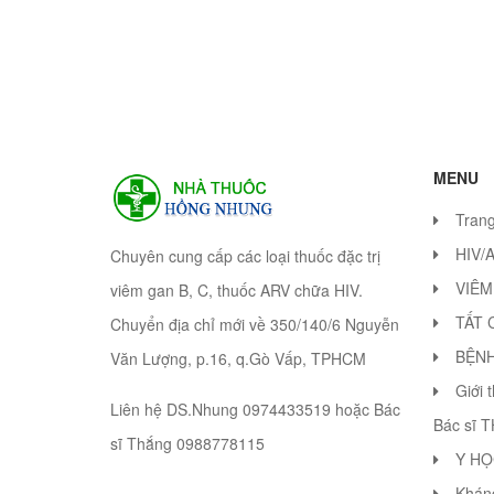
MENU
Tran
HIV/
Chuyên cung cấp các loại thuốc đặc trị
VIÊM
viêm gan B, C, thuốc ARV chữa HIV.
TẤT 
Chuyển địa chỉ mới về 350/140/6 Nguyễn
BỆN
Văn Lượng, p.16, q.Gò Vấp, TPHCM
Giới 
Liên hệ DS.Nhung 0974433519 hoặc Bác
Bác sĩ 
sĩ Thắng 0988778115
Y HỌ
Khán