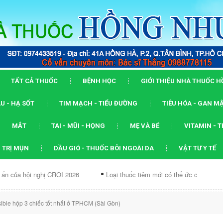
TẤT CẢ THUỐC
BỆNH HỌC
GIỚI THIỆU NHÀ THUỐC 
U - HẠ SỐT
TIM MẠCH - TIỂU ĐƯỜNG
TIÊU HÓA - GAN M
MẮT
TAI - MŨI - HỌNG
MẸ VÀ BÉ
VITAMIN - 
 TRỊ MỤN
DẦU GIÓ - THUỐC BÔI NGOÀI DA
VẬT TƯ Y TẾ
nghị CROI 2026
Loại thuốc tiêm mới có thể ức chế...
Dạng AR
ible hộp 3 chiếc tốt nhất ở TPHCM (Sài Gòn)