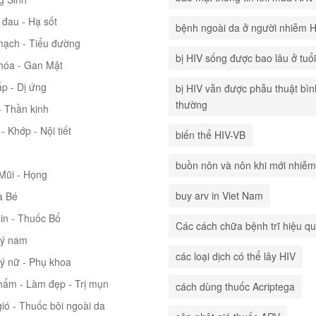
đau - Hạ sốt
bệnh ngoài da ở người nhiễm 
mạch - Tiểu đường
bị HIV sống được bao lâu ở tuổ
hóa - Gan Mật
p - Dị ứng
bị HIV vẫn được phẫu thuật bìn
thường
 Thần kinh
- Khớp - Nội tiết
biến thể HIV-VB
buồn nôn và nôn khi mới nhiễm
 Mũi - Họng
buy arv in Viet Nam
à Bé
in - Thuốc Bổ
Các cách chữa bệnh trĩ hiệu q
lý nam
các loại dịch có thể lây HIV
lý nữ - Phụ khoa
hẩm - Làm đẹp - Trị mụn
cách dùng thuốc Acriptega
ió - Thuốc bôi ngoài da