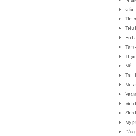
Giảm 
Tim 
Tiêu 
Hô hấ
Tâm -
Thận 
Mắt
Tai -
Mẹ v
Vitam
Sinh 
Sinh 
Mỹ p
Dầu g