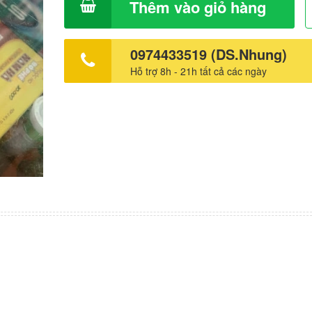
Thêm vào giỏ hàng
0974433519 (DS.Nhung)
Hỗ trợ 8h - 21h tất cả các ngày