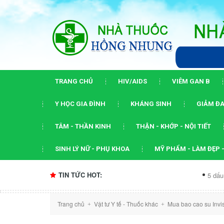
TRANG CHỦ
HIV/AIDS
VIÊM GAN B
Y HỌC GIA ĐÌNH
KHÁNG SINH
GIẢM ĐA
TÂM - THẦN KINH
THẬN - KHỚP - NỘI TIẾT
SINH LÝ NỮ - PHỤ KHOA
MỸ PHẨM - LÀM ĐẸP -
TIN TỨC HOT:
5 dấu ấn của hội 
Trang chủ
Vật tư Y tế - Thuốc khác
Mua bao cao su Invis
+
+