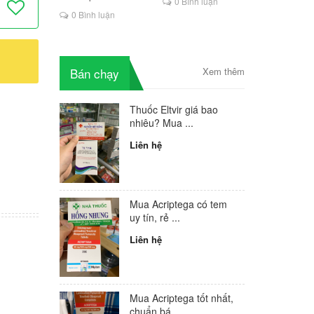
0 Bình luận
là lựa chọn mới cho
0 Bình luận
người HIV
Bán chạy
Xem thêm
Thuốc Eltvir giá bao
nhiêu? Mua ...
Liên hệ
Mua Acriptega có tem
uy tín, rẻ ...
Liên hệ
Mua Acriptega tốt nhất,
chuẩn bá...