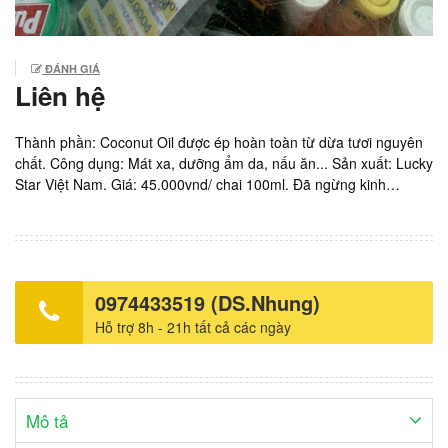
ĐÁNH GIÁ
Liên hệ
Thành phần: Coconut Oil được ép hoàn toàn từ dừa tươi nguyên
chất. Công dụng: Mát xa, dưỡng ẩm da, nấu ăn... Sản xuất: Lucky
Star Việt Nam. Giá: 45.000vnd/ chai 100ml. Đã ngừng kinh
doanh.
0974433519 (DS.Nhung)
Hỗ trợ 8h - 21h tất cả các ngày
Mô tả