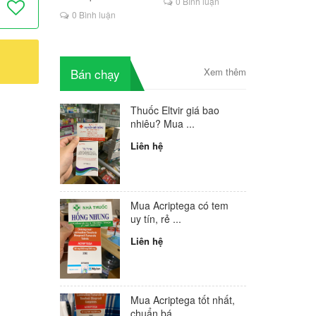
0 Bình luận
là lựa chọn mới cho
0 Bình luận
người HIV
Bán chạy
Xem thêm
Thuốc Eltvir giá bao
nhiêu? Mua ...
Liên hệ
Mua Acriptega có tem
uy tín, rẻ ...
Liên hệ
Mua Acriptega tốt nhất,
chuẩn bá...