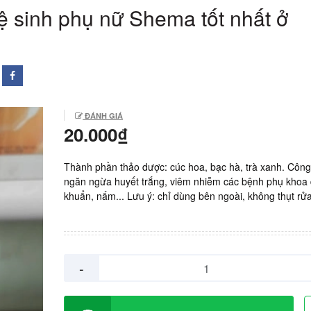
ệ sinh phụ nữ Shema tốt nhất ở
ĐÁNH GIÁ
20.000₫
Thành phần thảo dược: cúc hoa, bạc hà, trà xanh. Công
ngăn ngừa huyết trắng, viêm nhiễm các bệnh phụ khoa 
khuẩn, nấm... Lưu ý: chỉ dùng bên ngoài, không thụt rử
trong âm đạo. Dùng thường xuyên trong kỳ kinh nguyệt
thai và sau sinh. Dùng trước và sau quan hệ cho cả nam
Sản xuất: MERAP, Việt Nam. Giá: 20.000vnd/ chai 100m
-