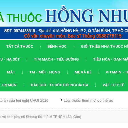
TẤT CẢ THUỐC
BỆNH HỌC
GIỚI THIỆU NHÀ THUỐC 
U - HẠ SỐT
TIM MẠCH - TIỂU ĐƯỜNG
TIÊU HÓA - GAN M
MẮT
TAI - MŨI - HỌNG
MẸ VÀ BÉ
VITAMIN - 
 TRỊ MỤN
DẦU GIÓ - THUỐC BÔI NGOÀI DA
VẬT TƯ Y TẾ
i nghị CROI 2026
Loại thuốc tiêm mới có thể ức chế...
Dạng A
a vệ sinh phụ nữ Shema tốt nhất ở TPHCM (Sài Gòn)