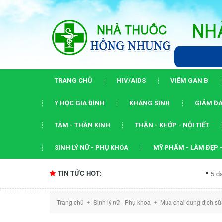
TRANG CHỦ
HIV/AIDS
VIÊM GAN B
Y HỌC GIA ĐÌNH
KHÁNG SINH
GIẢM ĐA
TÂM - THẦN KINH
THẬN - KHỚP - NỘI TIẾT
SINH LÝ NỮ - PHỤ KHOA
MỸ PHẨM - LÀM ĐẸP -
TIN TỨC HOT:
5 dấu ấn của hộ
Trang chủ
Sinh lý nữ - Phụ khoa
Mua chai dung dịch sữ
+
+