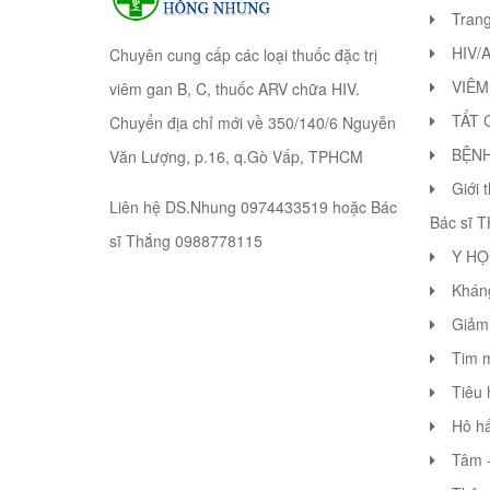
Tran
HIV/
Chuyên cung cấp các loại thuốc đặc trị
VIÊM
viêm gan B, C, thuốc ARV chữa HIV.
TẤT 
Chuyển địa chỉ mới về 350/140/6 Nguyễn
BỆN
Văn Lượng, p.16, q.Gò Vấp, TPHCM
Giới 
Liên hệ DS.Nhung 0974433519 hoặc Bác
Bác sĩ 
sĩ Thắng 0988778115
Y HỌ
Khán
Giảm 
Tim 
Tiêu 
Hô hấ
Tâm -