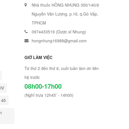
Nhà thuốc HỒNG NHUNG 350/140/6
Nguyễn Văn Lượng, p.16, q.Gò Vấp,
TPHCM
0974433519 (Dược sĩ Nhung)
hongnhung16988@gmail.com
GIỜ LÀM VIỆC
Từ thứ 2 đến thứ 6, cuối tuần làm ơn liên
hệ trước
08h00-17h00
HIV
(Nghỉ trưa 12h45' - 14h00)
i 45
h