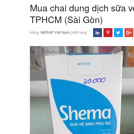
Mua chai dung dịch sữa v
TPHCM (Sài Gòn)
Hãng:
MERAP Việt Nam
|
Hết hàng