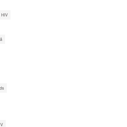
 HIV
uả
ods
IV