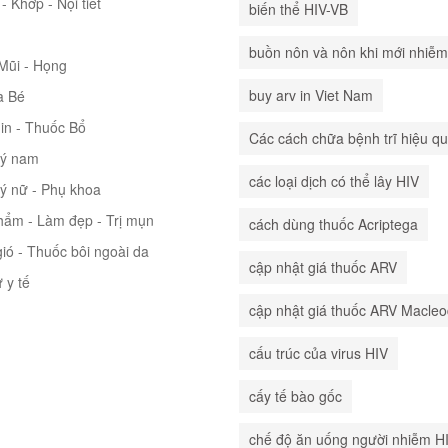
- Khớp - Nội tiết
biến thể HIV-VB
buồn nôn và nôn khi mới nhiễm
 Mũi - Họng
buy arv in Viet Nam
à Bé
in - Thuốc Bổ
Các cách chữa bệnh trĩ hiệu q
lý nam
các loại dịch có thể lây HIV
lý nữ - Phụ khoa
hẩm - Làm đẹp - Trị mụn
cách dùng thuốc Acriptega
ió - Thuốc bôi ngoài da
cập nhật giá thuốc ARV
ư y tế
cập nhật giá thuốc ARV Macle
cấu trúc của virus HIV
cấy tế bào gốc
chế độ ăn uống người nhiễm H