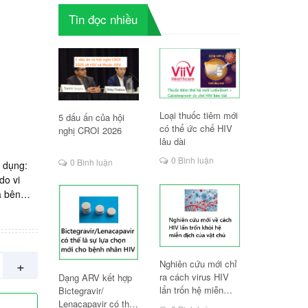
Tin đọc nhiều
Loại thuốc tiêm mới
5 dấu ấn của hội
có thể ức chế HIV
nghị CROI 2026
lâu dài
0 Bình luận
0 Bình luận
 dụng:
do vi
a bên
, mang
 và nữ.
l.
+
Nghiên cứu mới chỉ
ra cách virus HIV
Dạng ARV kết hợp
lẩn trốn hệ miễn
Bictegravir/
dịch
Lenacapavir có thể