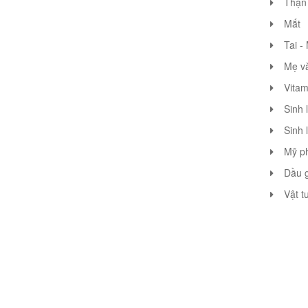
Thận 
Mắt
Tai -
Mẹ v
Vitam
Sinh 
Sinh 
Mỹ p
Dầu g
Vật t