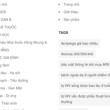
g chủ
Trang chủ
AIDS
Giới thiệu
 GAN B
Sản phẩm
CẢ THUỐC
TAGS
H HỌC
thiệu Nhà thuốc Hồng Nhung &
Acriptega giá bao nhiêu
THẮNG
Avonza 300/300/400
C GIA ĐÌNH
bảo mật thông tin khi mua ARV
g Sinh
đau - Hạ sốt
bệnh ngoài da ở người nhiễm 
mạch - Tiểu đường
bị HIV sống được bao lâu ở tuổ
hóa - Gan Mật
p - Dị ứng
bị HIV vẫn được phẫu thuật bìn
thường
 Thần kinh