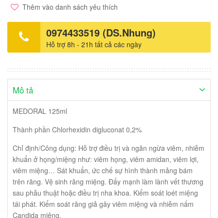
Thêm vào danh sách yêu thích
0974433519 (DS.Nhung)
Hỗ trợ 8h - 21h tất cả các ngày
Mô tả
MEDORAL 125ml
Thành phần Chlorhexidin digluconat 0,2%
Chỉ định/Công dụng: Hỗ trợ điều trị và ngăn ngừa viêm, nhiễm
khuẩn ở họng/miệng như: viêm họng, viêm amidan, viêm lợi,
viêm miệng… Sát khuẩn, ức chế sự hình thành mảng bám
trên răng. Vệ sinh răng miệng. Đẩy mạnh làm lành vết thương
sau phẫu thuật hoặc điều trị nha khoa. Kiểm soát loét miệng
tái phát. Kiểm soát răng giả gây viêm miệng và nhiễm nấm
Candida miệng.