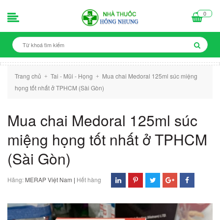
0
Trang chủ
Tai - Mũi - Họng
Mua chai Medoral 125ml súc miệng
+
+
họng tốt nhất ở TPHCM (Sài Gòn)
Mua chai Medoral 125ml súc
miệng họng tốt nhất ở TPHCM
(Sài Gòn)
Hãng:
MERAP Việt Nam
|
Hết hàng