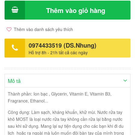
vào lòng bàn tay, thoa đều trong 10 giây, không cần rửa lại bằng
nước. Sản xuất: Công ty CP Ứng dụng và chuyển giao công nghệ
Thêm vào giỏ hàng
Thiên Quang. Giá: 50.000vnd/ chai xịt 20ml.
Thêm vào danh sách yêu thích
0974433519 (DS.Nhung)
Hỗ trợ 8h - 21h tất cả các ngày
Mô tả
Thành phần: Ion bạc , Glycerin, Vitamin E, Vitamin B3,
Fragrance, Ethanol...
Công dụng: Làm sạch, kháng khuẩn, khử mùi. Nước rửa tay
khô MOST là loại nước rửa tay không cần rửa lại bằng nước
sau khi sử dụng. Mang lại sự tiện dụng cho các bạn khi đi du
lịch hoặc ra ngoài mà luôn muốn đôi bàn tay của mình trong