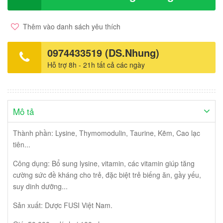
Thêm vào danh sách yêu thích
0974433519 (DS.Nhung)
Hỗ trợ 8h - 21h tất cả các ngày
Mô tả
Thành phần: Lysine, Thymomodulin, Taurine, Kẽm, Cao lạc
tiên...
Công dụng: Bổ sung lysine, vitamin, các vitamin giúp tăng
cường sức đề kháng cho trẻ, đặc biệt trẻ biếng ăn, gầy yếu,
suy dinh dưỡng...
Sản xuất: Dược FUSI Việt Nam.