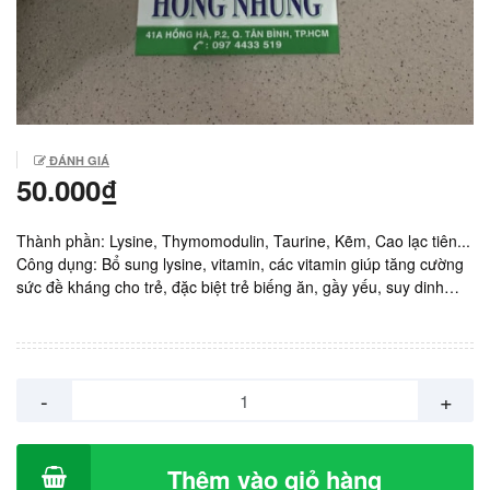
ĐÁNH GIÁ
50.000₫
Thành phần: Lysine, Thymomodulin, Taurine, Kẽm, Cao lạc tiên...
Công dụng: Bổ sung lysine, vitamin, các vitamin giúp tăng cường
sức đề kháng cho trẻ, đặc biệt trẻ biếng ăn, gầy yếu, suy dinh
dưỡng... Sản xuất: Dược FUSI Việt Nam. Giá: 50.000vnd/ chai
100ml.
-
+
Thêm vào giỏ hàng