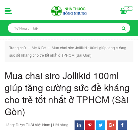
0
Trang chủ
Mẹ & Bé
Mua chai siro Jollikid 100ml giúp tăng cường
+
+
sức đề kháng cho trẻ tốt nhất ở TPHCM (Sài Gòn)
Mua chai siro Jollikid 100ml
giúp tăng cường sức đề kháng
cho trẻ tốt nhất ở TPHCM (Sài
Gòn)
Hãng:
Dược FUSI Việt Nam
|
Hết hàng