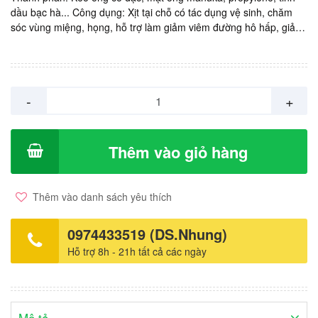
dầu bạc hà... Công dụng: Xịt tại chỗ có tác dụng vệ sinh, chăm
sóc vùng miệng, họng, hỗ trợ làm giảm viêm đường hô hấp, giảm
loét miệng gây hôi miệng, bổ sung kháng thể tự nhiên của ong,
tăng cường miễn dịch. Sản xuất: Úc. Nhập khẩu và phân phối bởi
KINGPHAR Việt Nam. Giá: 165.000vnd/ chai xịt 25ml
-
+
Thêm vào giỏ hàng
Thêm vào danh sách yêu thích
0974433519 (DS.Nhung)
Hỗ trợ 8h - 21h tất cả các ngày
Mô tả