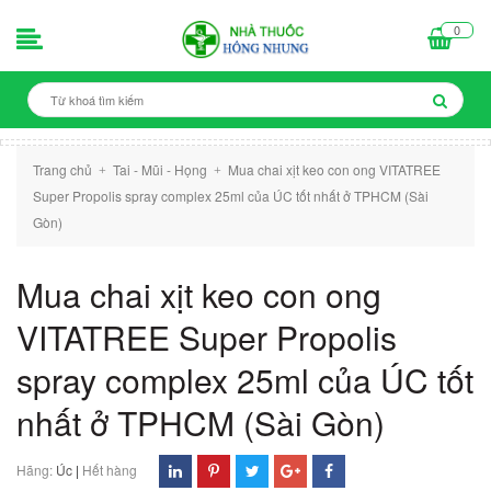
0
Trang chủ
Tai - Mũi - Họng
Mua chai xịt keo con ong VITATREE
+
+
Super Propolis spray complex 25ml của ÚC tốt nhất ở TPHCM (Sài
Gòn)
Mua chai xịt keo con ong
VITATREE Super Propolis
spray complex 25ml của ÚC tốt
nhất ở TPHCM (Sài Gòn)
Hãng:
Úc
|
Hết hàng