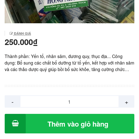
ĐÁNH GIÁ
250.000₫
Thành phần: Yến tổ, nhân sâm, đương quy, thục địa... Công
dụng: Bổ sung các chất bổ dưỡng từ tổ yến, kết hợp với nhân sâm
và các thảo dược quý giúp bồi bổ sức khỏe, tăng cường chức
năng sinh lý cho nam giới. Sản xuất: KINGPHAR Việt Nam. Giá:
25.000vnd/ chai 30ml. Hộp 10 chai.
-
+
Thêm vào giỏ hàng