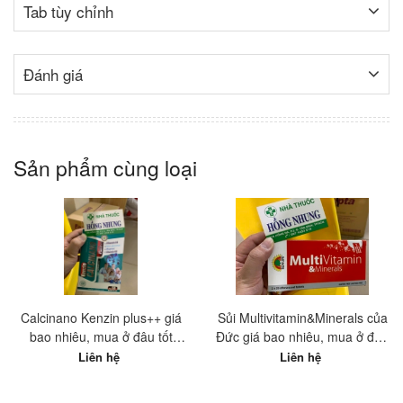
Tab tùy chỉnh
Đánh giá
Sản phẩm cùng loại
Calcinano Kenzin plus++ giá
Sủi Multivitamin&Minerals của
bao nhiêu, mua ở đâu tốt
Đức giá bao nhiêu, mua ở đâu
nhất?
tốt nhất?
Liên hệ
Liên hệ