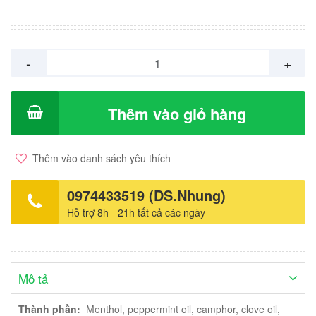
trùng cắn... Cách dùng: dùng ngoài da, xoa 3-4 lần/ ngày. Sản
xuất: Thái Lan. Giá: 13.000vnd/ lọ nhỏ 3ml 23.000vnd/ lọ to
7ml.
-
+
Thêm vào giỏ hàng
Thêm vào danh sách yêu thích
0974433519 (DS.Nhung)
Hỗ trợ 8h - 21h tất cả các ngày
Mô tả
Thành phần:
Menthol, peppermint oil, camphor, clove oil,