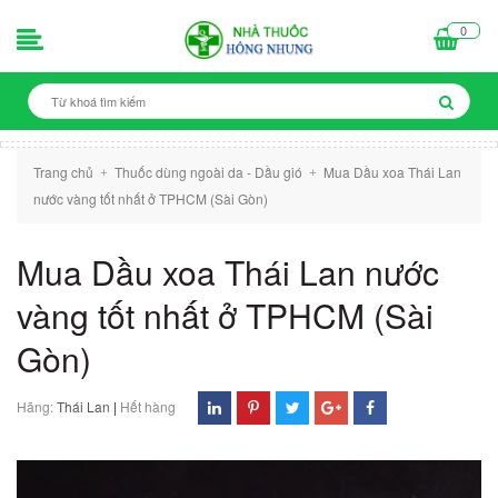
0
Trang chủ
Thuốc dùng ngoài da - Dầu gió
Mua Dầu xoa Thái Lan
+
+
nước vàng tốt nhất ở TPHCM (Sài Gòn)
Mua Dầu xoa Thái Lan nước
vàng tốt nhất ở TPHCM (Sài
Gòn)
Hãng:
Thái Lan
|
Hết hàng