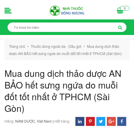
0
Trang chủ
Thuốc dùng ngoài da - Dầu gió
Mua dung dịch thảo
+
+
dược AN BẢO hết sưng ngứa do muỗi đốt tốt nhất ở TPHCM (Sài Gòn)
Mua dung dịch thảo dược AN
BẢO hết sưng ngứa do muỗi
đốt tốt nhất ở TPHCM (Sài
Gòn)
Hãng:
NAM DƯỢC, Việt Nam
|
Hết hàng