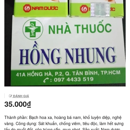
ĐÁNH GIÁ
35.000₫
Thành phần: Bạch hoa xa, hoàng bá nam, khổ luyện diệp, nghệ
vàng. Công dụng: Sát khuẩn, chống viêm, tiêu độc, làm hết sưng
tấy do muỗi đốt, côn trùng cắn, mụn nhọt. Sản xuất: Nam dược,