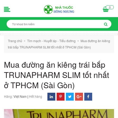
0
Trang chủ
Tim mạch - Huyết áp - Tiểu đường
Mua đường ăn kiêng
+
+
trái bắp TRUNAPHARM SLIM tốt nhất ở TPHCM (Sài Gòn)
Mua đường ăn kiêng trái bắp
TRUNAPHARM SLIM tốt nhất
ở TPHCM (Sài Gòn)
Hãng:
Việt Nam
|
Hết hàng