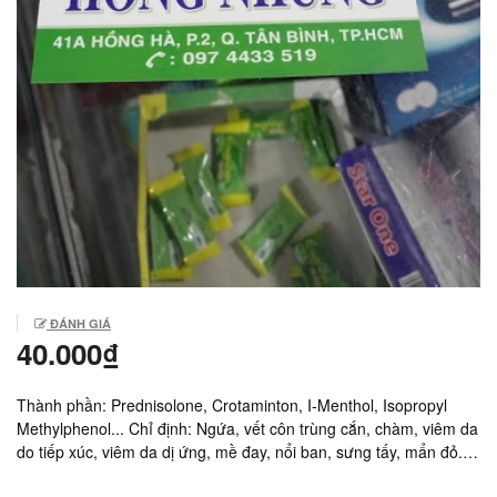
ĐÁNH GIÁ
40.000₫
Thành phần: Prednisolone, Crotaminton, I-Menthol, Isopropyl
Methylphenol... Chỉ định: Ngứa, vết côn trùng cắn, chàm, viêm da
do tiếp xúc, viêm da dị ứng, mề đay, nổi ban, sưng tấy, mẩn đỏ.
Sản xuất: Rohto, Việt Nam. Giá: 40.000vnd/ tuýp bôi 10gram.