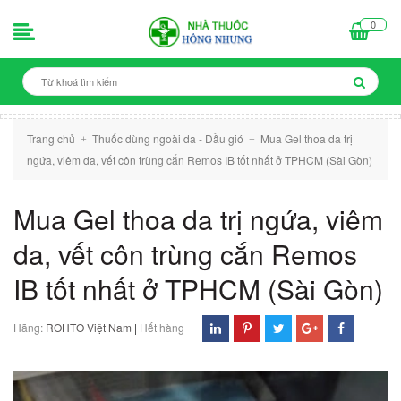
0
Trang chủ
Thuốc dùng ngoài da - Dầu gió
Mua Gel thoa da trị
+
+
ngứa, viêm da, vết côn trùng cắn Remos IB tốt nhất ở TPHCM (Sài Gòn)
Mua Gel thoa da trị ngứa, viêm
da, vết côn trùng cắn Remos
IB tốt nhất ở TPHCM (Sài Gòn)
Hãng:
ROHTO Việt Nam
|
Hết hàng