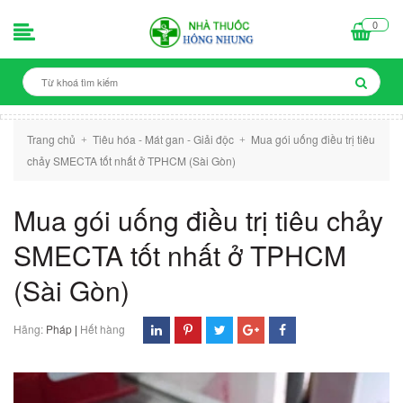
0
Trang chủ
Tiêu hóa - Mát gan - Giải độc
Mua gói uống điều trị tiêu
+
+
chảy SMECTA tốt nhất ở TPHCM (Sài Gòn)
Mua gói uống điều trị tiêu chảy
SMECTA tốt nhất ở TPHCM
(Sài Gòn)
Hãng:
Pháp
|
Hết hàng