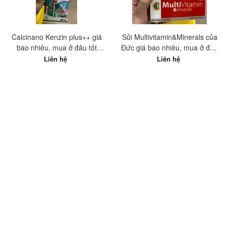
Calcinano Kenzin plus++ giá
Sủi Multivitamin&Minerals của
bao nhiêu, mua ở đâu tốt
Đức giá bao nhiêu, mua ở đâu
nhất?
tốt nhất?
Liên hệ
Liên hệ