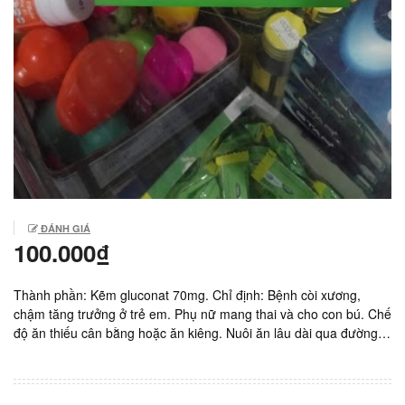
ĐÁNH GIÁ
100.000₫
Thành phần: Kẽm gluconat 70mg. Chỉ định: Bệnh còi xương,
chậm tăng trưởng ở trẻ em. Phụ nữ mang thai và cho con bú. Chế
độ ăn thiếu cân bằng hoặc ăn kiêng. Nuôi ăn lâu dài qua đường
tĩnh mạch. Tiêu chảy cấp và mạn tính. Sản xuất: Nam Hà, Việt
Nam. Giá: 4.000vnd/ gói. Hộp 25 gói.