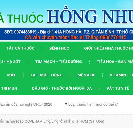
TẤT CẢ THUỐC
BỆNH HỌC
GIỚI THIỆU NHÀ THUỐC 
U - HẠ SỐT
TIM MẠCH - TIỂU ĐƯỜNG
TIÊU HÓA - GAN M
MẮT
TAI - MŨI - HỌNG
MẸ VÀ BÉ
VITAMIN - 
 TRỊ MỤN
DẦU GIÓ - THUỐC BÔI NGOÀI DA
VẬT TƯ Y TẾ
hội nghị CROI 2026
Loại thuốc tiêm mới có thể ức chế...
Dạn
uốc hạ huyết áp COVERAM 5mg/5mg tốt nhất ở TPHCM (Sài Gòn)