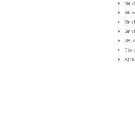
Mẹ v
Vitam
Sinh 
Sinh 
Mỹ p
Dầu g
Vật t