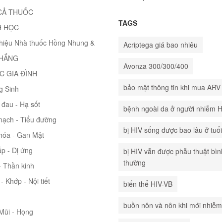
CẢ THUỐC
TAGS
H HỌC
thiệu Nhà thuốc Hồng Nhung &
Acriptega giá bao nhiêu
THẮNG
Avonza 300/300/400
C GIA ĐÌNH
bảo mật thông tin khi mua ARV
g Sinh
đau - Hạ sốt
bệnh ngoài da ở người nhiễm 
mạch - Tiểu đường
bị HIV sống được bao lâu ở tuổ
hóa - Gan Mật
p - Dị ứng
bị HIV vẫn được phẫu thuật bìn
thường
 Thần kinh
- Khớp - Nội tiết
biến thể HIV-VB
buồn nôn và nôn khi mới nhiễm
 Mũi - Họng