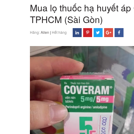
Mua lọ thuốc hạ huyết á
TPHCM (Sài Gòn)
Hãng:
Ailen
|
Hết hàng