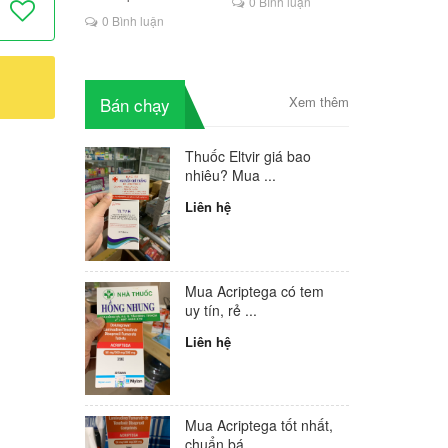
0 Bình luận
là lựa chọn mới cho
0 Bình luận
người HIV
Bán chạy
Xem thêm
Thuốc Eltvir giá bao
nhiêu? Mua ...
Liên hệ
Mua Acriptega có tem
uy tín, rẻ ...
Liên hệ
Mua Acriptega tốt nhất,
chuẩn bá...