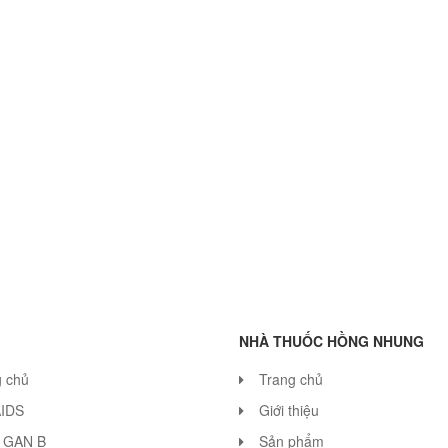
NHÀ THUỐC HỒNG NHUNG
g chủ
Trang chủ
AIDS
Giới thiệu
 GAN B
Sản phẩm