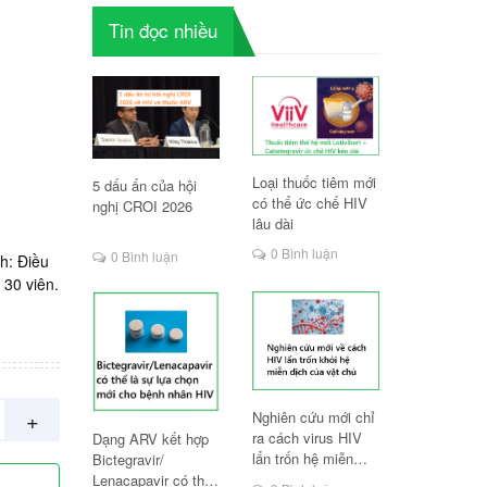
Tin đọc nhiều
Loại thuốc tiêm mới
5 dấu ấn của hội
có thể ức chế HIV
nghị CROI 2026
lâu dài
0 Bình luận
0 Bình luận
h: Điều
 30 viên.
+
Nghiên cứu mới chỉ
ra cách virus HIV
Dạng ARV kết hợp
lẩn trốn hệ miễn
Bictegravir/
dịch
Lenacapavir có thể