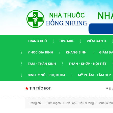
TRANG CHỦ
HIV/AIDS
VIÊM GAN B
Y HỌC GIA ĐÌNH
KHÁNG SINH
GIẢM ĐA
TÂM - THẦN KINH
THẬN - KHỚP - NỘI TIẾT
SINH LÝ NỮ - PHỤ KHOA
MỸ PHẨM - LÀM ĐẸP -
TIN TỨC HOT:
5 dấu ấn của 
Trang chủ
Tim mạch - Huyết áp - Tiểu đường
Mua lọ th
+
+