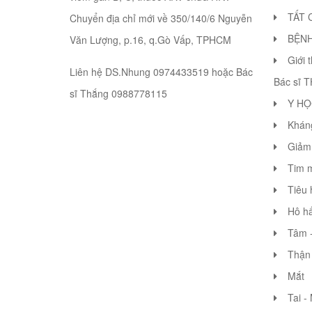
TẤT 
Chuyển địa chỉ mới về 350/140/6 Nguyễn
BỆN
Văn Lượng, p.16, q.Gò Vấp, TPHCM
Giới 
Liên hệ DS.Nhung 0974433519 hoặc Bác
Bác sĩ 
sĩ Thắng 0988778115
Y HỌ
Khán
Giảm 
Tim 
Tiêu 
Hô hấ
Tâm -
Thận 
Mắt
Tai -