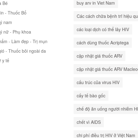
buy arv in Viet Nam
à Bé
in - Thuốc Bổ
Các cách chữa bệnh trĩ hiệu q
lý nam
các loại dịch có thể lây HIV
lý nữ - Phụ khoa
hẩm - Làm đẹp - Trị mụn
cách dùng thuốc Acriptega
ió - Thuốc bôi ngoài da
cập nhật giá thuốc ARV
ư y tế
cập nhật giá thuốc ARV Macle
cấu trúc của virus HIV
cấy tế bào gốc
chế độ ăn uống người nhiễm H
chết vì AIDS
chi phí điều trị HIV ở Việt Nam