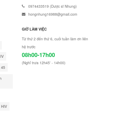
0974433519 (Dược sĩ Nhung)
hongnhung16988@gmail.com
GIỜ LÀM VIỆC
Từ thứ 2 đến thứ 6, cuối tuần làm ơn liên
hệ trước
08h00-17h00
HIV
(Nghỉ trưa 12h45' - 14h00)
i 45
h
 HIV