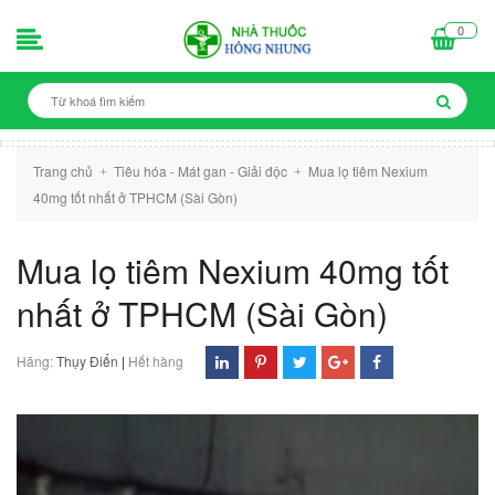
0
Trang chủ
Tiêu hóa - Mát gan - Giải độc
Mua lọ tiêm Nexium
+
+
40mg tốt nhất ở TPHCM (Sài Gòn)
Mua lọ tiêm Nexium 40mg tốt
nhất ở TPHCM (Sài Gòn)
Hãng:
Thụy Điển
|
Hết hàng