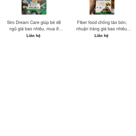
Siro Dream Care giúp bé dễ
Fiber food chống táo bón,
ngủ giá bao nhiêu, mua ở
nhuận tràng giá bao nhiêu,
đâu?
mua ở đâu tốt nhất?
Liên hệ
Liên hệ