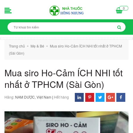
0
Trang chủ
Mẹ & Bé
Mua siro Ho-Cảm ÍCH NHI tốt nhất ở TPHCM
+
+
(Sài Gòn)
Mua siro Ho-Cảm ÍCH NHI tốt
nhất ở TPHCM (Sài Gòn)
Hãng:
NAM DƯỢC, Việt Nam
|
Hết hàng