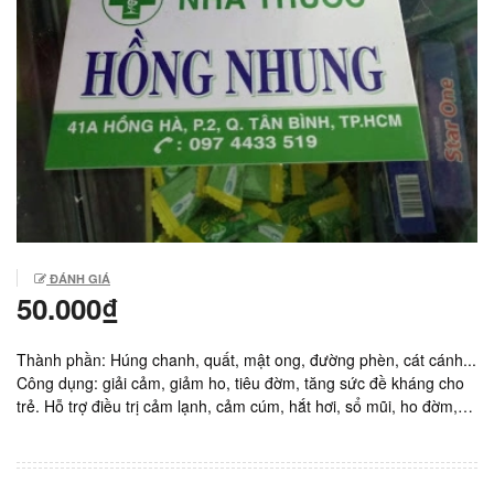
ĐÁNH GIÁ
50.000₫
Thành phần: Húng chanh, quất, mật ong, đường phèn, cát cánh...
Công dụng: giải cảm, giảm ho, tiêu đờm, tăng sức đề kháng cho
trẻ. Hỗ trợ điều trị cảm lạnh, cảm cúm, hắt hơi, sổ mũi, ho đờm,
viêm họng, viêm phế quản. Sản xuất: Việt Nam. Giá: 50.000vnd/
chai 90ml.