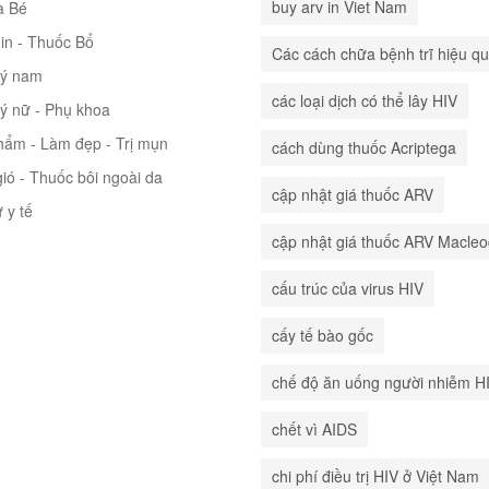
buy arv in Viet Nam
à Bé
in - Thuốc Bổ
Các cách chữa bệnh trĩ hiệu q
lý nam
các loại dịch có thể lây HIV
lý nữ - Phụ khoa
hẩm - Làm đẹp - Trị mụn
cách dùng thuốc Acriptega
ió - Thuốc bôi ngoài da
cập nhật giá thuốc ARV
ư y tế
cập nhật giá thuốc ARV Macle
cấu trúc của virus HIV
cấy tế bào gốc
chế độ ăn uống người nhiễm H
chết vì AIDS
chi phí điều trị HIV ở Việt Nam