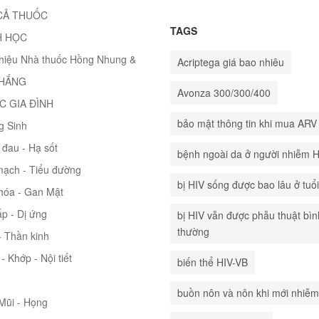
CẢ THUỐC
TAGS
H HỌC
thiệu Nhà thuốc Hồng Nhung &
Acriptega giá bao nhiêu
THẮNG
Avonza 300/300/400
C GIA ĐÌNH
bảo mật thông tin khi mua ARV
g Sinh
đau - Hạ sốt
bệnh ngoài da ở người nhiễm 
mạch - Tiểu đường
bị HIV sống được bao lâu ở tuổ
hóa - Gan Mật
p - Dị ứng
bị HIV vẫn được phẫu thuật bìn
thường
 Thần kinh
- Khớp - Nội tiết
biến thể HIV-VB
buồn nôn và nôn khi mới nhiễm
 Mũi - Họng