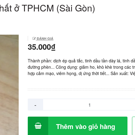
nhất ở TPHCM (Sài Gòn)
ĐÁNH GIÁ
35.000₫
Thành phần: dịch ép quả tắc, tinh dầu tần dày lá, tinh d
đường phèn... Công dụng: giảm ho, khò khè trong các t
hợp cảm mạo, viêm họng, dị ứng thời tiết... Sản xuất: V
Giá: 35.000vnd/ chai 100ml. 2.000vnd/ gói 5ml.
-
Thêm vào giỏ hàng