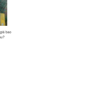
giá bao
Siro ho PHARVIEHO giá bao
Siro ho ABIPOLIS gi
âu?
nhiêu, mua ở đâu?
nhiêu, mua ở đâu tốt
Liên hệ
Liên hệ