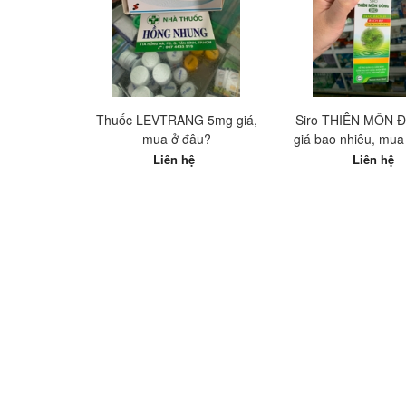
Thuốc LEVTRANG 5mg giá,
Siro THIÊN MÔN 
mua ở đâu?
giá bao nhiêu, mua 
nhất?
Liên hệ
Liên hệ