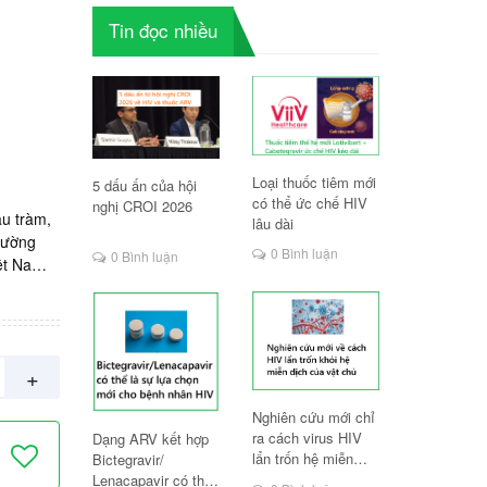
Tin đọc nhiều
Loại thuốc tiêm mới
5 dấu ấn của hội
có thể ức chế HIV
nghị CROI 2026
ầu tràm,
lâu dài
rường
0 Bình luận
0 Bình luận
iệt Nam.
+
Nghiên cứu mới chỉ
ra cách virus HIV
Dạng ARV kết hợp
lẩn trốn hệ miễn
Bictegravir/
dịch
Lenacapavir có thể