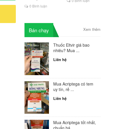
0 Bình luận
là lựa chọn mới cho
0 Bình luận
người HIV
Bán chạy
Xem thêm
Thuốc Eltvir giá bao
nhiêu? Mua ...
Liên hệ
Mua Acriptega có tem
uy tín, rẻ ...
Liên hệ
Mua Acriptega tốt nhất,
chuẩn bá...