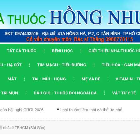
TẤT CẢ THUỐC
BỆNH HỌC
GIỚI THIỆU NHÀ THUỐC 
U - HẠ SỐT
TIM MẠCH - TIỂU ĐƯỜNG
TIÊU HÓA - GAN M
MẮT
TAI - MŨI - HỌNG
MẸ VÀ BÉ
VITAMIN - 
 TRỊ MỤN
DẦU GIÓ - THUỐC BÔI NGOÀI DA
VẬT TƯ Y TẾ
ị CROI 2026
Loại thuốc tiêm mới có thể ức chế...
Dạng ARV k
ốt nhất ở TPHCM (Sài Gòn)