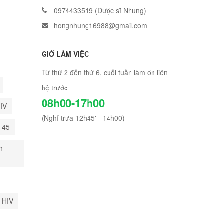
0974433519 (Dược sĩ Nhung)
hongnhung16988@gmail.com
GIỜ LÀM VIỆC
Từ thứ 2 đến thứ 6, cuối tuần làm ơn liên
hệ trước
08h00-17h00
HIV
(Nghỉ trưa 12h45' - 14h00)
i 45
h
 HIV