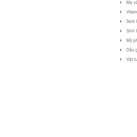
Mẹ v
Vitam
Sinh 
Sinh 
Mỹ p
Dầu g
Vật t