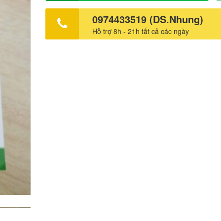
0974433519 (DS.Nhung)
Hỗ trợ 8h - 21h tất cả các ngày