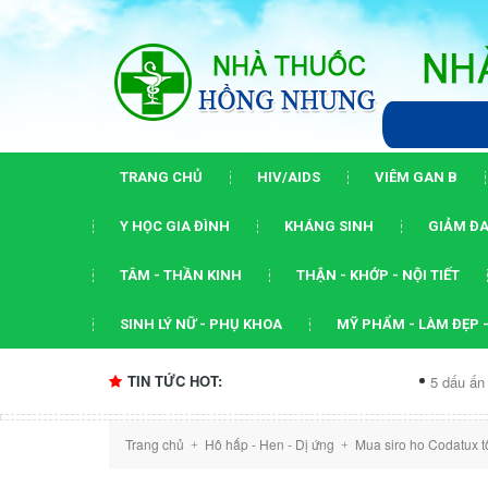
TRANG CHỦ
HIV/AIDS
VIÊM GAN B
Y HỌC GIA ĐÌNH
KHÁNG SINH
GIẢM ĐA
TÂM - THẦN KINH
THẬN - KHỚP - NỘI TIẾT
SINH LÝ NỮ - PHỤ KHOA
MỸ PHẨM - LÀM ĐẸP -
TIN TỨC HOT:
5 dấu ấn của hội ngh
Trang chủ
Hô hấp - Hen - Dị ứng
Mua siro ho Codatux t
+
+