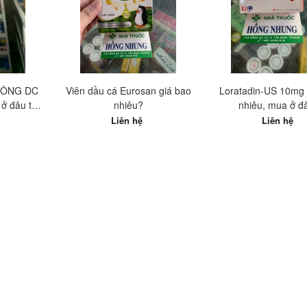
ĐÔNG DC
Viên dầu cá Eurosan giá bao
Loratadin-US 10mg 
ở đâu tốt
nhiêu?
nhiêu, mua ở đ
Liên hệ
Liên hệ