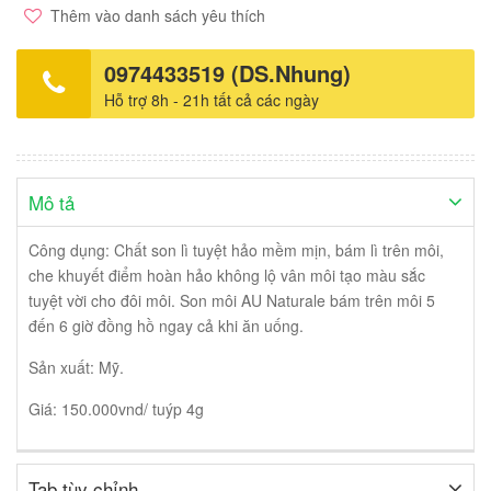
Thêm vào danh sách yêu thích
0974433519 (DS.Nhung)
Hỗ trợ 8h - 21h tất cả các ngày
Mô tả
Công dụng: Chất son lì tuyệt hảo mềm mịn, bám lì trên môi,
che khuyết điểm hoàn hảo không lộ vân môi tạo màu sắc
tuyệt vời cho đôi môi. Son môi AU Naturale bám trên môi 5
đến 6 giờ đồng hồ ngay cả khi ăn uống.
Sản xuất: Mỹ.
Giá: 150.000vnd/ tuýp 4g
Tab tùy chỉnh