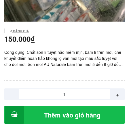
ĐÁNH GIÁ
150.000₫
Công dụng: Chất son lì tuyệt hảo mềm mịn, bám lì trên môi, che
khuyết điểm hoàn hảo không lộ vân môi tạo màu sắc tuyệt vời
cho đôi môi. Son môi AU Naturale bám trên môi 5 đến 6 giờ đồng
hồ ngay cả khi ăn uống. Sản xuất: Mỹ. Giá: 150.000vnd/ tuýp 4g
-
+
Thêm vào giỏ hàng