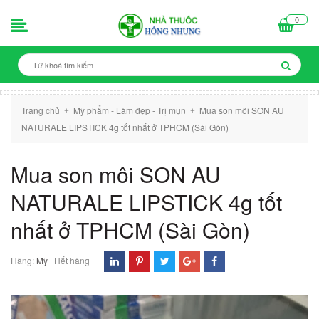
0
Trang chủ
Mỹ phẩm - Làm đẹp - Trị mụn
Mua son môi SON AU
+
+
NATURALE LIPSTICK 4g tốt nhất ở TPHCM (Sài Gòn)
Mua son môi SON AU
NATURALE LIPSTICK 4g tốt
nhất ở TPHCM (Sài Gòn)
Hãng:
Mỹ
|
Hết hàng