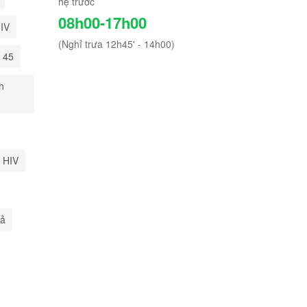
hệ trước
08h00-17h00
HIV
(Nghỉ trưa 12h45' - 14h00)
i 45
h
 HIV
uả