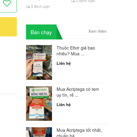
0 Bình luận
là lựa chọn mới cho
0 Bình luận
người HIV
Bán chạy
Xem thêm
Thuốc Eltvir giá bao
nhiêu? Mua ...
Liên hệ
Mua Acriptega có tem
uy tín, rẻ ...
Liên hệ
Mua Acriptega tốt nhất,
chuẩn bá...