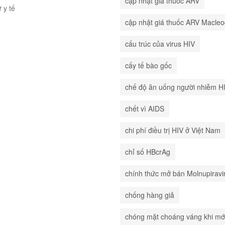
cập nhật giá thuốc ARV
ư y tế
cập nhật giá thuốc ARV Macle
cấu trúc của virus HIV
cấy tế bào gốc
chế độ ăn uống người nhiễm H
chết vì AIDS
chi phí điều trị HIV ở Việt Nam
chỉ số HBcrAg
chính thức mở bán Molnupiravi
chống hàng giả
chóng mặt choáng váng khi mớ