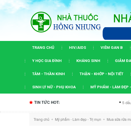
TRANG CHỦ
HIV/AIDS
VIÊM GAN B
Y HỌC GIA ĐÌNH
KHÁNG SINH
GIẢM ĐA
TÂM - THẦN KINH
THẬN - KHỚP - NỘI TIẾT
SINH LÝ NỮ - PHỤ KHOA
MỸ PHẨM - LÀM ĐẸP -
TIN TỨC HOT:
5 dấu ấn của hội 
Trang chủ
Mỹ phẩm - Làm đẹp - Trị mụn
Mua sữa rửa m
+
+