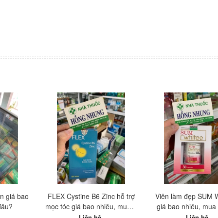
n giá bao
FLEX Cystine B6 Zinc hỗ trợ
Viên làm đẹp SUM
đâu?
mọc tóc giá bao nhiêu, mua ở
giá bao nhiêu, mua
đâu?
Liên hệ
Liên hệ