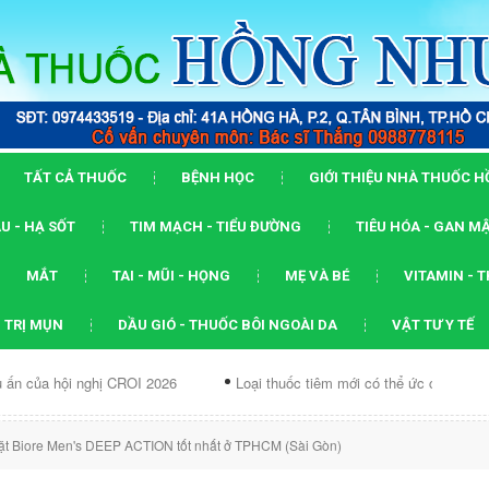
TẤT CẢ THUỐC
BỆNH HỌC
GIỚI THIỆU NHÀ THUỐC 
U - HẠ SỐT
TIM MẠCH - TIỂU ĐƯỜNG
TIÊU HÓA - GAN M
MẮT
TAI - MŨI - HỌNG
MẸ VÀ BÉ
VITAMIN - 
 TRỊ MỤN
DẦU GIÓ - THUỐC BÔI NGOÀI DA
VẬT TƯ Y TẾ
nghị CROI 2026
Loại thuốc tiêm mới có thể ức chế...
Dạng AR
ặt Biore Men's DEEP ACTION tốt nhất ở TPHCM (Sài Gòn)