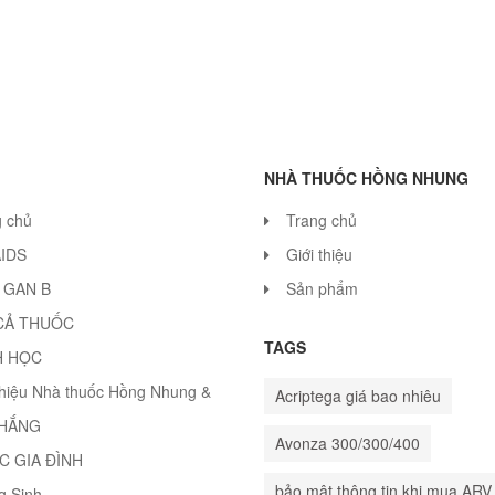
NHÀ THUỐC HỒNG NHUNG
g chủ
Trang chủ
AIDS
Giới thiệu
 GAN B
Sản phẩm
CẢ THUỐC
TAGS
H HỌC
thiệu Nhà thuốc Hồng Nhung &
Acriptega giá bao nhiêu
THẮNG
Avonza 300/300/400
C GIA ĐÌNH
bảo mật thông tin khi mua ARV
g Sinh