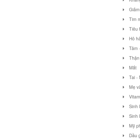
Giảm 
Tim 
Tiêu 
Hô hấ
Tâm -
Thận 
Mắt
Tai -
Mẹ v
Vitam
Sinh 
Sinh 
Mỹ p
Dầu g