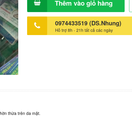
Thêm vào giỏ hàng
0974433519 (DS.Nhung)
Hỗ trợ 8h - 21h tất cả các ngày
hờn thừa trên da mặt.