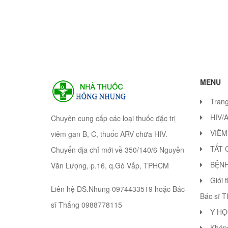
MENU
Tran
HIV/
Chuyên cung cấp các loại thuốc đặc trị
VIÊM
viêm gan B, C, thuốc ARV chữa HIV.
TẤT 
Chuyển địa chỉ mới về 350/140/6 Nguyễn
BỆN
Văn Lượng, p.16, q.Gò Vấp, TPHCM
Giới 
Liên hệ DS.Nhung 0974433519 hoặc Bác
Bác sĩ 
sĩ Thắng 0988778115
Y HỌ
Khán