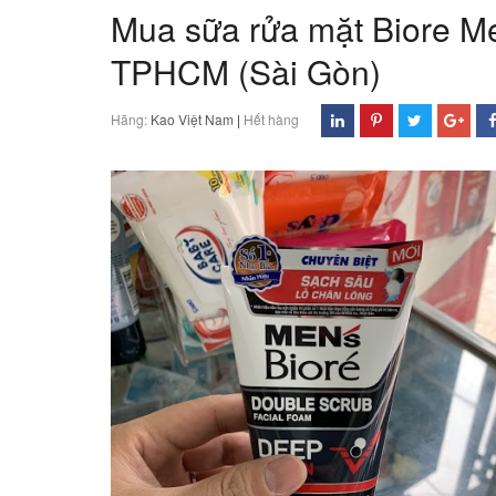
Mua sữa rửa mặt Biore M
TPHCM (Sài Gòn)
Hãng:
Kao Việt Nam
|
Hết hàng