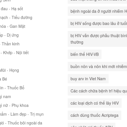
đau - Hạ sốt
bệnh ngoài da ở người nhiễm 
mạch - Tiểu đường
bị HIV sống được bao lâu ở tuổ
hóa - Gan Mật
p - Dị ứng
bị HIV vẫn được phẫu thuật bìn
thường
 Thần kinh
- Khớp - Nội tiết
biến thể HIV-VB
buồn nôn và nôn khi mới nhiễm
 Mũi - Họng
buy arv in Viet Nam
à Bé
in - Thuốc Bổ
Các cách chữa bệnh trĩ hiệu q
lý nam
các loại dịch có thể lây HIV
lý nữ - Phụ khoa
hẩm - Làm đẹp - Trị mụn
cách dùng thuốc Acriptega
ió - Thuốc bôi ngoài da