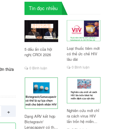
Tin đọc nhiều
Loại thuốc tiêm mới
5 dấu ấn của hội
có thể ức chế HIV
nghị CROI 2026
lâu dài
0 Bình luận
0 Bình luận
hờn thừa
+
Nghiên cứu mới chỉ
ra cách virus HIV
Dạng ARV kết hợp
lẩn trốn hệ miễn
Bictegravir/
dịch
Lenacapavir có thể