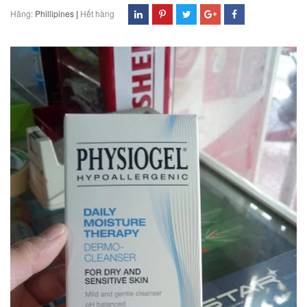
Hãng:
Phillipines
|
Hết hàng