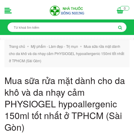
0
Trang chủ
Mỹ phẩm - Làm đẹp - Trị mụn
Mua sữa rửa mặt dành
+
+
cho da khô và da nhạy cảm PHYSIOGEL hypoallergenic 150ml tốt nhất
ở TPHCM (Sài Gòn)
Mua sữa rửa mặt dành cho da
khô và da nhạy cảm
PHYSIOGEL hypoallergenic
150ml tốt nhất ở TPHCM (Sài
Gòn)