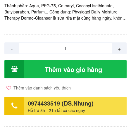
Thành phần: Aqua, PEG-75, Cetearyl, Coconyl Isethionate,
Butylparaben, Parfum... Công dụng: Physiogel Daily Moisture
Therapy Dermo-Cleanser là sữa rửa mặt dùng hàng ngày, không
chỉ làm sạch mà còn làm mềm da, không gây khô da, không làm
thay đổi pH của da. Sản phẩm không chứa xà phòng nên rất dịu
nhẹ, có thể sử dụng cho mọi loại da kể cả da em bé và trẻ nhỏ,
đặc biệt tốt cho da khô và da nhạy cảm. Sản xuất: Phillipines. Giá:
-
+
135.000vnd/ chai 150ml.
Thêm vào giỏ hàng
Thêm vào danh sách yêu thích
0974433519 (DS.Nhung)
Hỗ trợ 8h - 21h tất cả các ngày