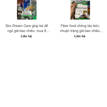
Siro Dream Care giúp bé dễ
Fiber food chống táo bón,
ngủ giá bao nhiêu, mua ở
nhuận tràng giá bao nhiêu,
đâu?
mua ở đâu tốt nhất?
Liên hệ
Liên hệ