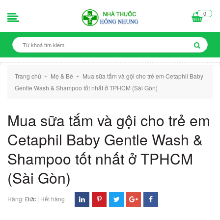
0
Trang chủ
Mẹ & Bé
Mua sữa tắm và gội cho trẻ em Cetaphil Baby
+
+
Gentle Wash & Shampoo tốt nhất ở TPHCM (Sài Gòn)
Mua sữa tắm và gội cho trẻ em
Cetaphil Baby Gentle Wash &
Shampoo tốt nhất ở TPHCM
(Sài Gòn)
Hãng:
Đức
|
Hết hàng