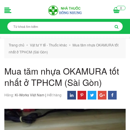
0
Trang chủ
Vật tư Y tế - Thuốc khác
Mua tăm nhựa OKAMURA tốt
+
+
nhất ở TPHCM (Sài Gòn)
Mua tăm nhựa OKAMURA tốt
nhất ở TPHCM (Sài Gòn)
Hãng:
Ki-Works Việt Nam
|
Hết hàng