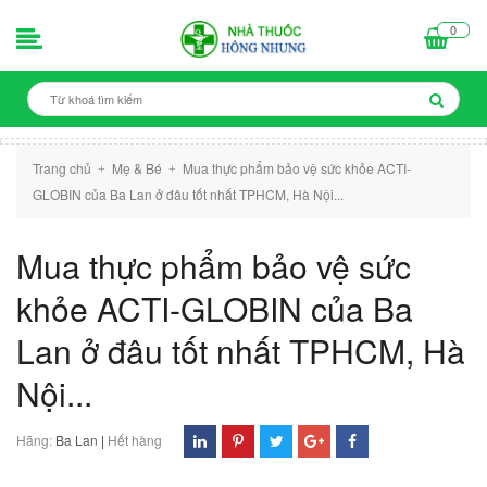
0
Trang chủ
Mẹ & Bé
Mua thực phẩm bảo vệ sức khỏe ACTI-
+
+
GLOBIN của Ba Lan ở đâu tốt nhất TPHCM, Hà Nội...
Mua thực phẩm bảo vệ sức
khỏe ACTI-GLOBIN của Ba
Lan ở đâu tốt nhất TPHCM, Hà
Nội...
Hãng:
Ba Lan
|
Hết hàng