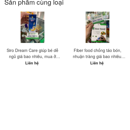
Sản phẩm cùng loại
Siro Dream Care giúp bé dễ
Fiber food chống táo bón,
ngủ giá bao nhiêu, mua ở
nhuận tràng giá bao nhiêu,
đâu?
mua ở đâu tốt nhất?
Liên hệ
Liên hệ