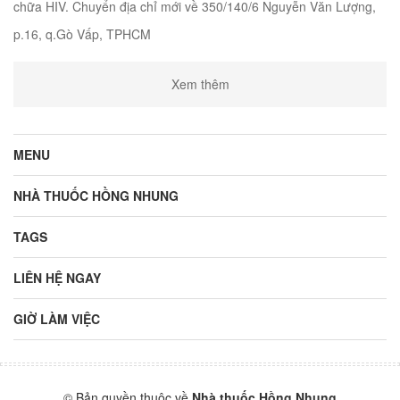
chữa HIV. Chuyển địa chỉ mới về 350/140/6 Nguyễn Văn Lượng,
p.16, q.Gò Vấp, TPHCM
Xem thêm
MENU
NHÀ THUỐC HỒNG NHUNG
TAGS
LIÊN HỆ NGAY
GIỜ LÀM VIỆC
© Bản quyền thuộc về
Nhà thuốc Hồng Nhung