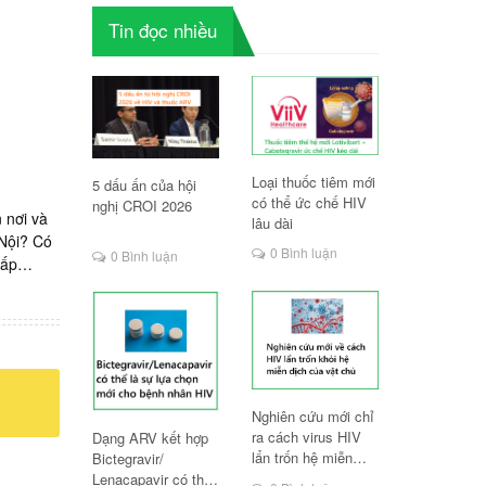
Tin đọc nhiều
Loại thuốc tiêm mới
5 dấu ấn của hội
có thể ức chế HIV
nghị CROI 2026
n nơi và
lâu dài
Nội? Có
0 Bình luận
0 Bình luận
ấp
địa chỉ
F
/AIDS
 phơi
u trị
n. Các
Nghiên cứu mới chỉ
ra cách virus HIV
Dạng ARV kết hợp
ành hiện
lẩn trốn hệ miễn
Bictegravir/
hiên, về
dịch
Lenacapavir có thể