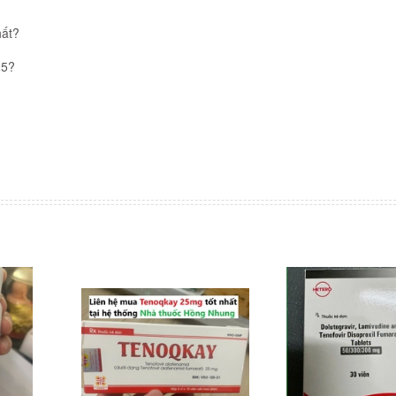
ất?
25?