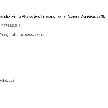
̀ng phổ biến là ARV có tên: Telagara, Tocitaf, Spegra, Acriptega và 3D 
 0974433519.
Thắng, call-zalo: 0988778115.
 Acriptega?