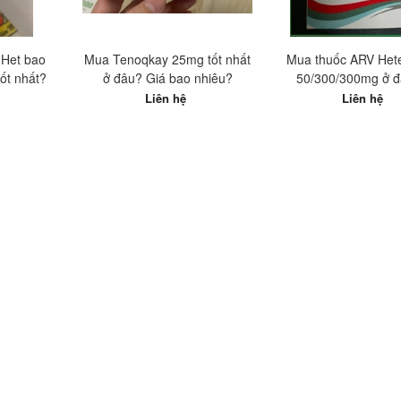
 Het bao
Mua Tenoqkay 25mg tốt nhất
Mua thuốc ARV Het
́t nhất?
ở đâu? Giá bao nhiêu?
50/300/300mg ở đâ
nhất?
Liên hệ
Liên hệ