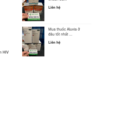
Liên hệ
Mua thuốc Aluvia ở
đâu tốt nhất ...
Liên hệ
ễm HIV