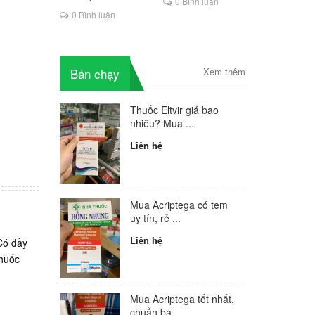
0 Bình luận
trội về
là lựa chọn mới cho
0 Bình luận
 mong
người HIV
có thể kể
Bán chạy
Xem thêm
iva
huốc
opimune
Thuốc Eltvir giá bao
2025,
nhiêu? Mua ...
Liên hệ
uốc
9. Mọi
 call-
 ở đâu
Mua Acriptega có tem
 có tốt
uy tín, rẻ ...
za và
huốc
Liên hệ
ó đầy
c PEP
huốc
́t nhất?
25? Thuốc
 sau khi
Mua Acriptega tốt nhất,
chuẩn bá...
̉ đâu tốt