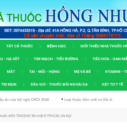
TẤT CẢ THUỐC
BỆNH HỌC
GIỚI THIỆU NHÀ THUỐC 
U - HẠ SỐT
TIM MẠCH - TIỂU ĐƯỜNG
TIÊU HÓA - GAN M
MẮT
TAI - MŨI - HỌNG
MẸ VÀ BÉ
VITAMIN - 
 TRỊ MỤN
DẦU GIÓ - THUỐC BÔI NGOÀI DA
VẬT TƯ Y TẾ
i nghị CROI 2026
Loại thuốc tiêm mới có thể ức chế...
Dạng 
huốc ARV TRIODAY tốt nhất ở TPHCM, Hà Nội