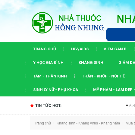
TRANG CHỦ
HIV/AIDS
VIÊM GAN B
Y HỌC GIA ĐÌNH
KHÁNG SINH
GIẢM ĐA
TÂM - THẦN KINH
THẬN - KHỚP - NỘI TIẾT
SINH LÝ NỮ - PHỤ KHOA
MỸ PHẨM - LÀM ĐẸP -
TIN TỨC HOT:
5 dấu ấn của hộ
Trang chủ
Kháng sinh - Kháng virus - Kháng nấm
Mua t
+
+