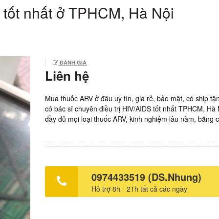
tốt nhất ở TPHCM, Hà Nội
ĐÁNH GIÁ
Liên hệ
Mua thuốc ARV ở đâu uy tín, giá rẻ, bảo mật, có ship tậ
có bác sĩ chuyên điều trị HIV/AIDS tốt nhất TPHCM, Hà 
đầy đủ mọi loại thuốc ARV, kinh nghiệm lâu năm, bằng c
chuyên môn đầy đủ giúp bạn yên tâm mua thuốc ARV tại 
Nhà thuốc Hồng Nhung. Thành phần thuốc Trioday: TD
300mg, 3TC 300mg, EFV 600mg. Chỉ định: Điều trị HIV
bậc 1 theo phác đồ Bộ Y tế Việt Nam. Điều trị dự phòng
nhiễm HIV sau khi có hành vi nguy cơ lây nhiễm HIV (điề
0974433519 (DS.Nhung)
PEP). Sản xuất: Ấn Độ. Giá: 20.000vnd/ viên. Lọ 30 viê
Hỗ trợ 8h - 21h tất cả các ngày
loại thuốc ARV điều trị HIV hiện nay tốt không, nên chọn
ARV loại nào? Có rất nhiều loại thuốc ARV đang thịnh h
nay. Mỗi loại đều có ưu nhược điểm riêng của nó. Tuy n