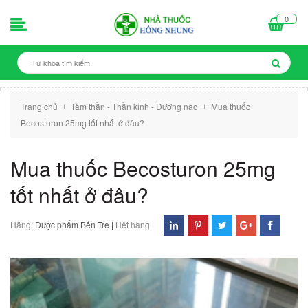
0
Trang chủ
Tâm thần - Thần kinh - Dưỡng não
Mua thuốc
+
+
Becosturon 25mg tốt nhất ở đâu?
Mua thuốc Becosturon 25mg
tốt nhất ở đâu?
Hãng:
Dược phẩm Bến Tre
|
Hết hàng