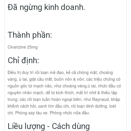
Đã ngừng kinh doanh.
Thành phần:
Cinarizine 25mg
Chỉ định:
Ðiều trị duy trì rối loạn mê đạo, kể cả chóng mặt, choáng
váng, ù tai, giật cầu mắt, buồn nôn & nôn; các triệu chứng có
nguồn gốc từ mạch não, như choáng váng,ù tai, nhức đầu có
nguyên nhân mạch, dễ bị kích thích, mất trí nhớ & thiếu tập
trung; các rối loạn tuần hoàn ngoại biên, như Raynaud, khập
khễnh cách hồi, xanh tím đầu chi, rối loạn dinh dưỡng, loét
chi. Phòng say tàu xe. Phòng nhức nửa đầu.
Liều lượng - Cách dùng