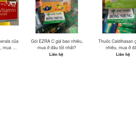
nerals của
Gói EZRA C giá bao nhiêu,
Thuốc Caldihasan 
u, mua ở
mua ở đâu tốt nhất?
nhiêu, mua ở đ
t?
Liên hệ
Liên hệ