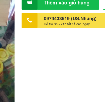
Thêm vào giỏ hàng
0974433519 (DS.Nhung)
Hỗ trợ 8h - 21h tất cả các ngày