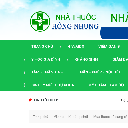
TRANG CHỦ
HIV/AIDS
VIÊM GAN B
Y HỌC GIA ĐÌNH
KHÁNG SINH
GIẢM ĐA
TÂM - THẦN KINH
THẬN - KHỚP - NỘI TIẾT
SINH LÝ NỮ - PHỤ KHOA
MỸ PHẨM - LÀM ĐẸP -
TIN TỨC HOT:
5 dấu ấn của 
Trang chủ
Vitamin - Khoáng chất
Mua thuốc bổ cung cấ
+
+