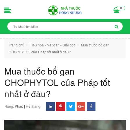
0
Trang chủ
Tiêu hóa - Mát gan - Giải độc
Mua thuốc bổ gan
+
+
CHOPHYTOL của Pháp tốt nhất ở đâu?
Mua thuốc bổ gan
CHOPHYTOL của Pháp tốt
nhất ở đâu?
Hãng:
Pháp
|
Hết hàng