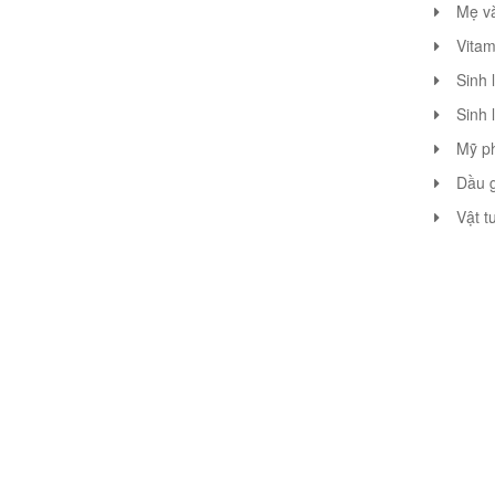
Mẹ v
Vitam
Sinh 
Sinh 
Mỹ p
Dầu g
Vật t