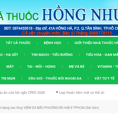
TẤT CẢ THUỐC
BỆNH HỌC
GIỚI THIỆU NHÀ THUỐC 
U - HẠ SỐT
TIM MẠCH - TIỂU ĐƯỜNG
TIÊU HÓA - GAN M
MẮT
TAI - MŨI - HỌNG
MẸ VÀ BÉ
VITAMIN - 
 TRỊ MỤN
DẦU GIÓ - THUỐC BÔI NGOÀI DA
VẬT TƯ Y TẾ
i nghị CROI 2026
Loại thuốc tiêm mới có thể ức chế...
Dạng A
ôi dạng cao lỏng VIÊM DA BẢO PHƯƠNG tốt nhất ở TPHCM (Sài Gòn)