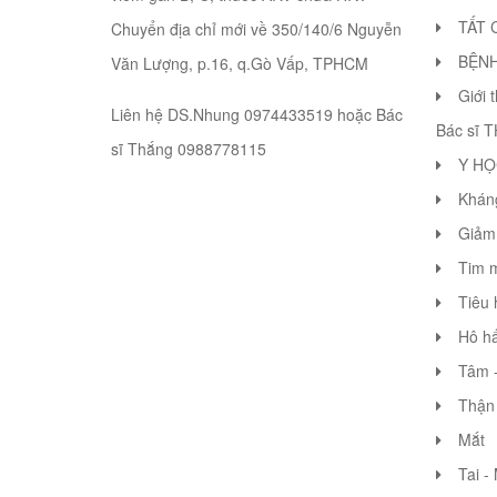
TẤT 
Chuyển địa chỉ mới về 350/140/6 Nguyễn
BỆN
Văn Lượng, p.16, q.Gò Vấp, TPHCM
Giới 
Liên hệ DS.Nhung 0974433519 hoặc Bác
Bác sĩ 
sĩ Thắng 0988778115
Y HỌ
Khán
Giảm 
Tim 
Tiêu 
Hô hấ
Tâm -
Thận 
Mắt
Tai -