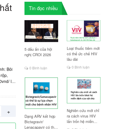
hất
Tin đọc nhiều
Loại thuốc tiêm mới
5 dấu ấn của hội
có thể ức chế HIV
nghị CROI 2026
lâu dài
0 Bình luận
0 Bình luận
nh: Bôi
 rộp,
0vnd/ lọ
+
Nghiên cứu mới chỉ
ra cách virus HIV
Dạng ARV kết hợp
lẩn trốn hệ miễn
Bictegravir/
dịch
Lenacapavir có thể