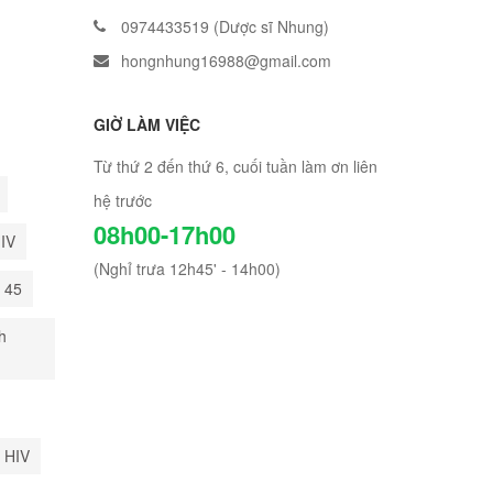
0974433519 (Dược sĩ Nhung)
hongnhung16988@gmail.com
GIỜ LÀM VIỆC
Từ thứ 2 đến thứ 6, cuối tuần làm ơn liên
hệ trước
08h00-17h00
HIV
(Nghỉ trưa 12h45' - 14h00)
i 45
h
 HIV