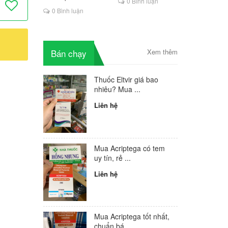
0 Bình luận
là lựa chọn mới cho
0 Bình luận
người HIV
Bán chạy
Xem thêm
Thuốc Eltvir giá bao
nhiêu? Mua ...
Liên hệ
Mua Acriptega có tem
uy tín, rẻ ...
Liên hệ
Mua Acriptega tốt nhất,
chuẩn bá...