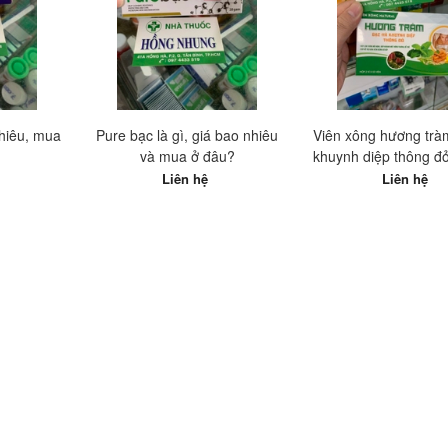
nhiêu, mua
Pure bạc là gì, giá bao nhiêu
Viên xông hương trà
và mua ở đâu?
khuynh diệp thông đỏ
nhiêu, mua ở đâu tố
Liên hệ
Liên hệ