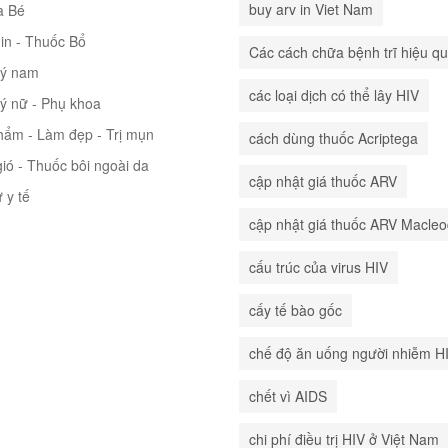
buy arv in Viet Nam
à Bé
in - Thuốc Bổ
Các cách chữa bệnh trĩ hiệu q
lý nam
các loại dịch có thể lây HIV
lý nữ - Phụ khoa
hẩm - Làm đẹp - Trị mụn
cách dùng thuốc Acriptega
ió - Thuốc bôi ngoài da
cập nhật giá thuốc ARV
ư y tế
cập nhật giá thuốc ARV Macle
cấu trúc của virus HIV
cấy tế bào gốc
chế độ ăn uống người nhiễm H
chết vì AIDS
chi phí điều trị HIV ở Việt Nam