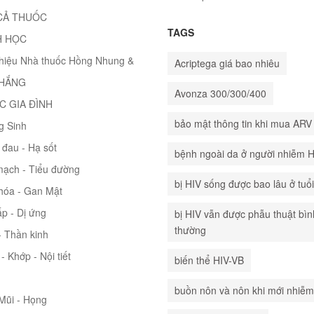
CẢ THUỐC
TAGS
H HỌC
thiệu Nhà thuốc Hồng Nhung &
Acriptega giá bao nhiêu
THẮNG
Avonza 300/300/400
C GIA ĐÌNH
bảo mật thông tin khi mua ARV
g Sinh
đau - Hạ sốt
bệnh ngoài da ở người nhiễm 
mạch - Tiểu đường
bị HIV sống được bao lâu ở tuổ
hóa - Gan Mật
p - Dị ứng
bị HIV vẫn được phẫu thuật bìn
thường
 Thần kinh
- Khớp - Nội tiết
biến thể HIV-VB
buồn nôn và nôn khi mới nhiễm
 Mũi - Họng