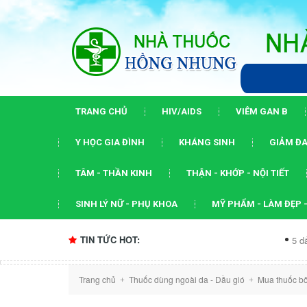
TRANG CHỦ
HIV/AIDS
VIÊM GAN B
Y HỌC GIA ĐÌNH
KHÁNG SINH
GIẢM ĐA
TÂM - THẦN KINH
THẬN - KHỚP - NỘI TIẾT
SINH LÝ NỮ - PHỤ KHOA
MỸ PHẨM - LÀM ĐẸP -
TIN TỨC HOT:
5 dấu ấn của hộ
Trang chủ
Thuốc dùng ngoài da - Dầu gió
Mua thuốc b
+
+