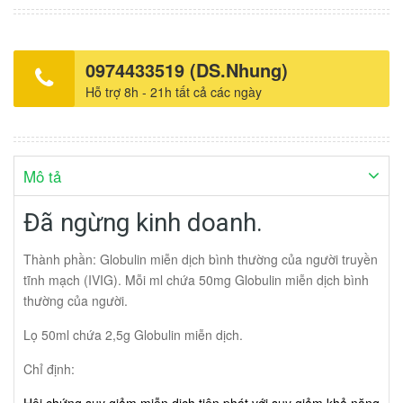
phát với suy giảm khả năng sản xuất kháng thể. Giảm
gammaglobulin huyết và nhiễm khuẩn tái phát ở người bị bệnh
bạch cầu lympho mạn tính, người sử dụng kháng sinh dự phòng
không thành công. Giảm gammaglobulin huyết ở các trường hợp
0974433519 (DS.Nhung)
sau ghép tế bào gốc, bệnh nhân đa u tủy. AIDS kết hợp nhiễm
Hỗ trợ 8h - 21h tất cả các ngày
khuẩn tái phát. Hội chứng Guillain Barre. Bệnh Kawasaki. Sản
xuất: Tây Ban Nha. Giá: tốt nhất tại Nhà thuốc Hồng Nhung.
Mô tả
Đã ngừng kinh doanh.
Thành phần: Globulin miễn dịch bình thường của người truyền
tĩnh mạch (IVIG). Mỗi ml chứa 50mg Globulin miễn dịch bình
thường của người.
Lọ 50ml chứa 2,5g Globulin miễn dịch.
Chỉ định: