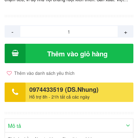
Nam. Giá: 3.000vnd/ viên. Hộp 2 vỉ x 10 viên.
-
+
Thêm vào giỏ hàng
Thêm vào danh sách yêu thích
0974433519 (DS.Nhung)
Hỗ trợ 8h - 21h tất cả các ngày
Mô tả