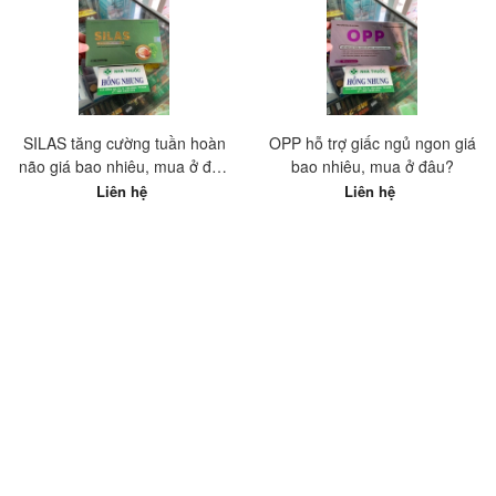
SILAS tăng cường tuần hoàn
OPP hỗ trợ giấc ngủ ngon giá
não giá bao nhiêu, mua ở đâu
bao nhiêu, mua ở đâu?
tốt nhất?
Liên hệ
Liên hệ