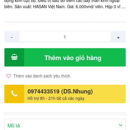
động kinh cục bộ. Điều trị đau do viêm các dây thần kinh ngoại
biên. Sản xuất: HASAN Việt Nam. Giá: 6.000vnd/ viên. Hộp 3 vỉ x
10 viên.
-
+
Thêm vào giỏ hàng
Thêm vào danh sách yêu thích
0974433519 (DS.Nhung)
Hỗ trợ 8h - 21h tất cả các ngày
Mô tả