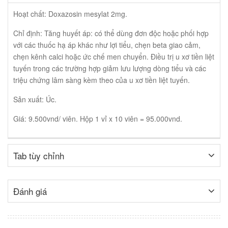
Hoạt chất: Doxazosin mesylat 2mg.
Chỉ định: Tăng huyết áp: có thể dùng đơn độc hoặc phối hợp
với các thuốc hạ áp khác như lợi tiểu, chẹn beta giao cảm,
chẹn kênh calci hoặc ức chế men chuyển. Điều trị u xơ tiền liệt
tuyến trong các trường hợp giảm lưu lượng dòng tiểu và các
triệu chứng lâm sàng kèm theo của u xơ tiền liệt tuyến.
Sản xuất: Úc.
Giá: 9.500vnd/ viên. Hộp 1 vỉ x 10 viên = 95.000vnd.
Tab tùy chỉnh
Đánh giá