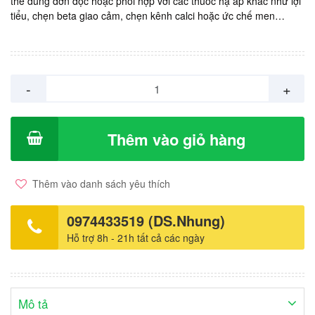
thể dùng đơn độc hoặc phối hợp với các thuốc hạ áp khác như lợi
tiểu, chẹn beta giao cảm, chẹn kênh calci hoặc ức chế men
chuyển. Điều trị u xơ tiền liệt tuyến trong các trường hợp giảm lưu
lượng dòng tiểu và các triệu chứng lâm sàng kèm theo của u xơ
tiền liệt tuyến. Sản xuất: Úc. Giá: 9.500vnd/ viên. Hộp 1 vỉ x 10
viên = 95.000vnd.
-
+
Thêm vào giỏ hàng
Thêm vào danh sách yêu thích
0974433519 (DS.Nhung)
Hỗ trợ 8h - 21h tất cả các ngày
Mô tả