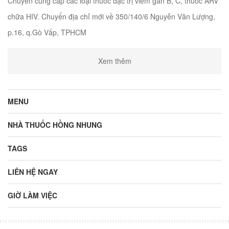
Chuyên cung cấp các loại thuốc đặc trị viêm gan B, C, thuốc ARV
chữa HIV. Chuyển địa chỉ mới về 350/140/6 Nguyễn Văn Lượng,
p.16, q.Gò Vấp, TPHCM
Xem thêm
MENU
NHÀ THUỐC HỒNG NHUNG
TAGS
LIÊN HỆ NGAY
GIỜ LÀM VIỆC