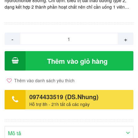
hydrochloride 850mg. Chỉ định: Điều trị đái tháo đường type 2,
dạng kết hợp 2 thành phần hoạt chất nên chỉ cần uống 1 viên
thay vì phải uống nhiều viên. Sản xuất: MSD, Hà Lan. Giá:
11.500vnd/ viên. Hộp 4 vỉ x 7 viên = 322.000vnd.
-
+
Thêm vào giỏ hàng
Thêm vào danh sách yêu thích
0974433519 (DS.Nhung)
Hỗ trợ 8h - 21h tất cả các ngày
Mô tả