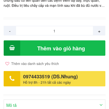
chứng đau có liên quan đến các bệnh viêm dạ dày, thực quản,
ruột. Điều trị tiêu chảy cấp và mạn tính sau khi đã bù đủ nước và
điện giải. Sản xuất: Hàn Quốc. Giá: 9.000vnd/ gói 20ml. Hộp 20
gói.
-
+
Thêm vào giỏ hàng
Thêm vào danh sách yêu thích
0974433519 (DS.Nhung)
Hỗ trợ 8h - 21h tất cả các ngày
Mô tả