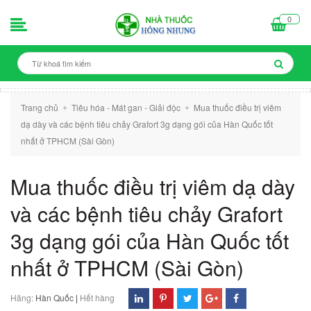
0
Trang chủ
Tiêu hóa - Mát gan - Giải độc
Mua thuốc điều trị viêm
+
+
dạ dày và các bệnh tiêu chảy Grafort 3g dạng gói của Hàn Quốc tốt
nhất ở TPHCM (Sài Gòn)
Mua thuốc điều trị viêm dạ dày
và các bệnh tiêu chảy Grafort
3g dạng gói của Hàn Quốc tốt
nhất ở TPHCM (Sài Gòn)
Hãng:
Hàn Quốc
|
Hết hàng